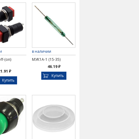
и
в наличии
ff-(on)
МУК1А-1 (15-35)
46.19 ₽
1.91 ₽
Купить
Купить