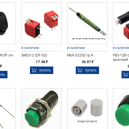
в наличии
в наличии
в наличи
R/3P on-
SWD3-2 (DP-02)
МКА-52202 гр.А
PBS-12B o
красный
17.48 ₽
36.97 ₽
 ₽
2
Купить
Купить
ить