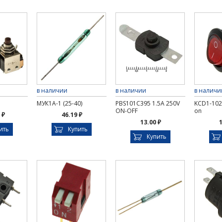
в наличии
в наличии
в наличи
МУК1А-1 (25-40)
PBS101C395 1.5A 250V
KCD1-102
ON-OFF
on
 ₽
46.19 ₽
13.00 ₽
1
ить
Купить
Купить