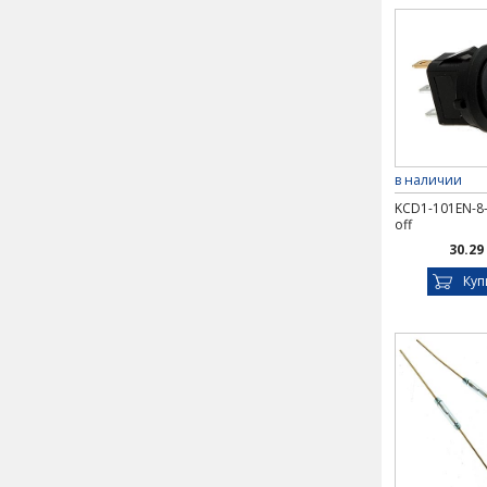
в наличии
KCD1-101EN-8-
off
30.29
Куп