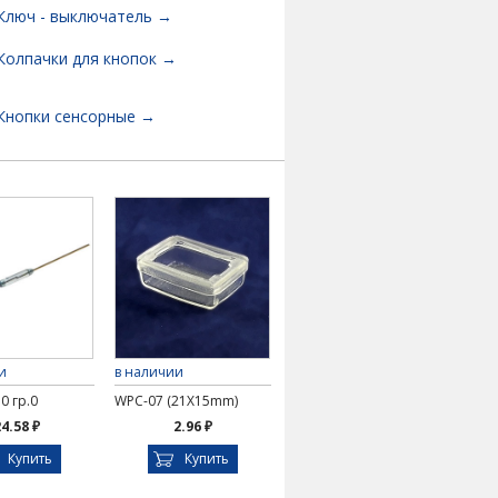
Ключ - выключатель →
Колпачки для кнопок →
Кнопки сенсорные →
и
в наличии
0 гр.0
WPC-07 (21X15mm)
4.58 ₽
2.96 ₽
Купить
Купить