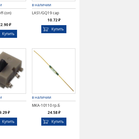
и
в наличии
ff-(on)
LAS1/GQ19 cap
10.72 ₽
2.90 ₽
Купить
Купить
и
в наличии
МКА-10110 гр.Б
9.29 ₽
24.58 ₽
Купить
Купить