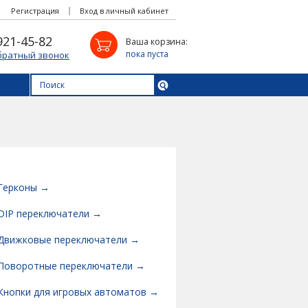
Регистрация
Вход в личный кабинет
921-45-82
Ваша корзина:
пока пуста
братный звонок
Герконы →
DIP переключатели →
Движковые переключатели →
Поворотные переключатели →
Кнопки для игровых автоматов →