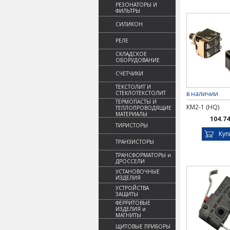
РЕЗОНАТОРЫ И
ФИЛЬТРЫ
СИЛИКОН
РЕЛЕ
СКЛАДСКОЕ
ОБОРУДОВАНИЕ
СЧЕТЧИКИ
ТЕКСТОЛИТ И
СТЕКЛОТЕКСТОЛИТ
в наличии
ТЕРМОПАСТЫ И
КМ2-1 (HQ)
ТЕПЛОПРОВОДЯЩИЕ
МАТЕРИАЛЫ
104.74
ТИРИСТОРЫ
Куп
ТРАНЗИСТОРЫ
ТРАНСФОРМАТОРЫ и
ДРОССЕЛИ
УСТАНОВОЧНЫЕ
ИЗДЕЛИЯ
УСТРОЙСТВА
ЗАЩИТЫ
ФЕРРИТОВЫЕ
ИЗДЕЛИЯ и
МАГНИТЫ
ЩИТОВЫЕ ПРИБОРЫ