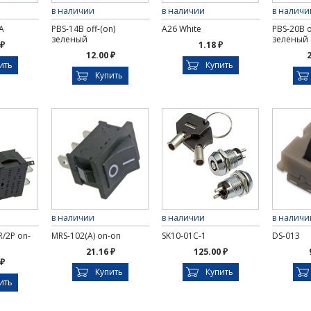
в наличии
в наличии
в наличи
А
PBS-14B off-(on)
A26 White
PBS-20B o
зеленый
зеленый
 ₽
1.18 ₽
12.00 ₽
2
ить
Купить
Купить
в наличии
в наличии
в наличи
R/2P on-
MRS-102(A) on-on
SK10-01C-1
DS-013
21.16 ₽
125.00 ₽
 ₽
Купить
Купить
ить