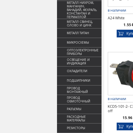
МЕТАЛЛ НИХРОМ,
МАНГАНИН,
ВАНАДИЙ, ФЕХРАЛЬ,
в наличии
КОНСТАНТАН И
ПЕРМАЛЛОЙ
A24 White
МЕТАЛЛ СВИНЕЦ,
1.55 
ОЛОВО И ЦИНК
МЕТАЛЛ ТИТАН
Куп
МИКРОСХЕМЫ
ОПТОЭЛЕКТРОННЫЕ
ПРИБОРЫ
ОСВЕЩЕНИЕ И
ИНДИКАЦИЯ
ОХЛАДИТЕЛИ
ПОДШИПНИКИ
ПРОВОД
МОНТАЖНЫЙ
ПРОВОД
в наличии
ОБМОТОЧНЫЙ
KCD5-101-2- C
РАЗЪЕМЫ
off
РАСХОДНЫЕ
15.96
МАТЕРИАЛЫ
Куп
РЕЗИСТОРЫ