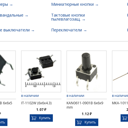
леры →
Миниатюрные кнопки →
ивандальные →
Тактовые кнопки
пылевлагозащ. →
е выключатели →
Переключатели →
в наличии
в наличии
в наличи
B 6x6x5
IT-1102W (6x6x4.3)
KAN0611-0901B 6x6x9
МКА-1011
mm
1.07 ₽
2
₽
1.12 ₽
Купить
ить
Купить