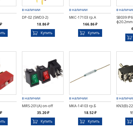
в наличии
в наличии
в наличи
DP-02 (SWD3-2)
МКС-17103 гр.А
SB039 IP6
ф20.2mm
 ₽
18.86 ₽
166.86 ₽
6
ить
Купить
Купить
в наличии
в наличии
в наличи
MIRS-201(A) on-off
МКА-14103 гр.Б
KN3(B)-223
 ₽
35.20 ₽
18.52 ₽
1
ить
Купить
Купить