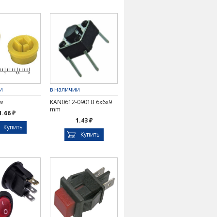
и
в наличии
w
KAN0612-0901B 6x6x9
mm
1.66 ₽
1.43 ₽
Купить
Купить