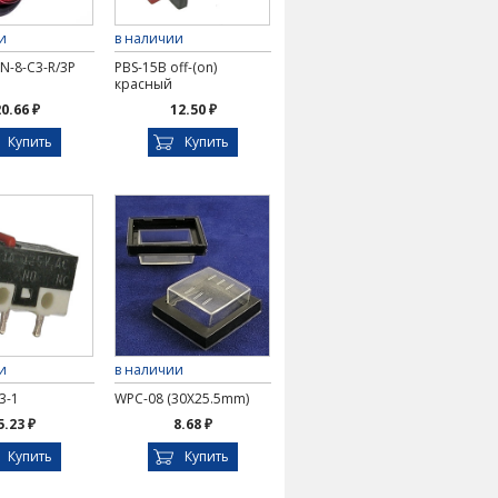
и
в наличии
N-8-C3-R/3P
PBS-15B off-(on)
красный
0.66 ₽
12.50 ₽
Купить
Купить
и
в наличии
3-1
WPC-08 (30X25.5mm)
5.23 ₽
8.68 ₽
Купить
Купить