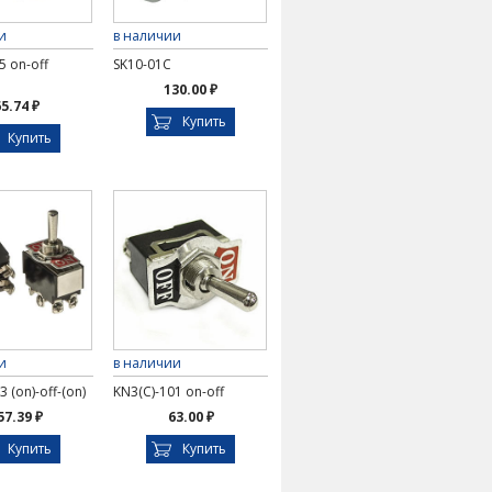
и
в наличии
5 on-off
SK10-01C
130.00 ₽
5.74 ₽
Купить
Купить
и
в наличии
 (on)-off-(on)
KN3(C)-101 on-off
57.39 ₽
63.00 ₽
Купить
Купить