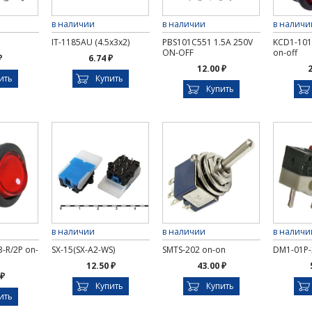
в наличии
в наличии
в наличи
IT-1185AU (4.5x3x2)
PBS101C551 1.5A 250V
KCD1-101
ON-OFF
on-off
₽
6.74 ₽
12.00 ₽
2
ить
Купить
Купить
в наличии
в наличии
в наличи
3-R/2P on-
SX-15(SX-A2-WS)
SMTS-202 on-on
DM1-01P-
12.50 ₽
43.00 ₽
 ₽
Купить
Купить
ить