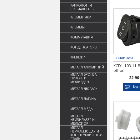
КАПРОЛОН И
ПОЛИАЦЕТАЛЬ
КЛЕММНИКИ
КЛЕММЫ
КОММУТАЦИЯ
КОНДЕНСАТОРЫ
КРЕПЕЖ *
в наличии
KCD1-103-11-B
МЕТАЛЛ АЛЮМИНИЙ
off-on
МЕТАЛЛ БРОНЗА,
22.90
НИКЕЛЬ И
МОЛИБДЕН
Куп
МЕТАЛЛ ДЮРАЛЬ
МЕТАЛЛ ЛАТУНЬ
МЕТАЛЛ МЕДЬ
МЕТАЛЛ
НЕЙЗИЛЬБЕР И
МЕЛЬХИОР
МЕТАЛЛ
НЕРЖАВЕЮЩАЯ И
КОНСТРУКЦИОННАЯ
СТАЛЬ