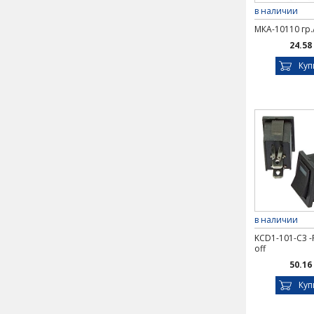
в наличии
МКА-10110 гр.
24.58
Куп
в наличии
KCD1-101-C3 -
off
50.16
Куп