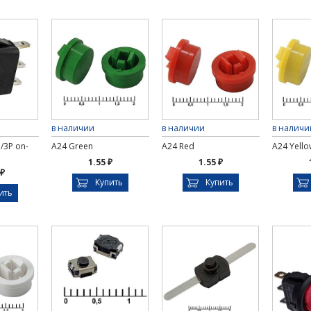
в наличии
в наличии
в наличи
/3P on-
A24 Green
A24 Red
A24 Yello
1.55 ₽
1.55 ₽
 ₽
Купить
Купить
ить