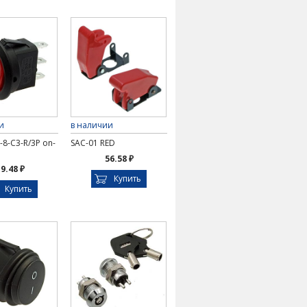
и
в наличии
-8-C3-R/3P on-
SAC-01 RED
56.58 ₽
9.48 ₽
Купить
Купить