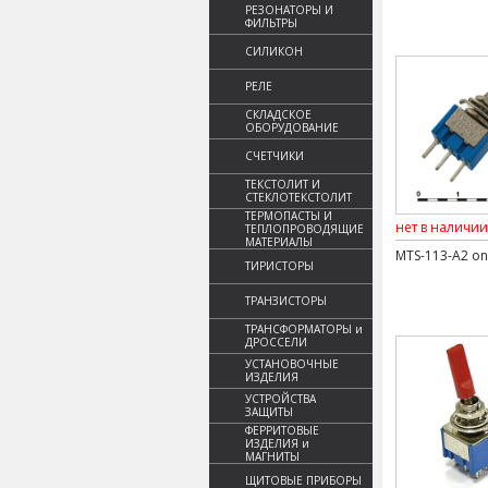
РЕЗОНАТОРЫ И
ФИЛЬТРЫ
СИЛИКОН
РЕЛЕ
СКЛАДСКОЕ
ОБОРУДОВАНИЕ
СЧЕТЧИКИ
ТЕКСТОЛИТ И
СТЕКЛОТЕКСТОЛИТ
ТЕРМОПАСТЫ И
нет в наличии
ТЕПЛОПРОВОДЯЩИЕ
МАТЕРИАЛЫ
MTS-113-A2 on-
ТИРИСТОРЫ
ТРАНЗИСТОРЫ
ТРАНСФОРМАТОРЫ и
ДРОССЕЛИ
УСТАНОВОЧНЫЕ
ИЗДЕЛИЯ
УСТРОЙСТВА
ЗАЩИТЫ
ФЕРРИТОВЫЕ
ИЗДЕЛИЯ и
МАГНИТЫ
ЩИТОВЫЕ ПРИБОРЫ