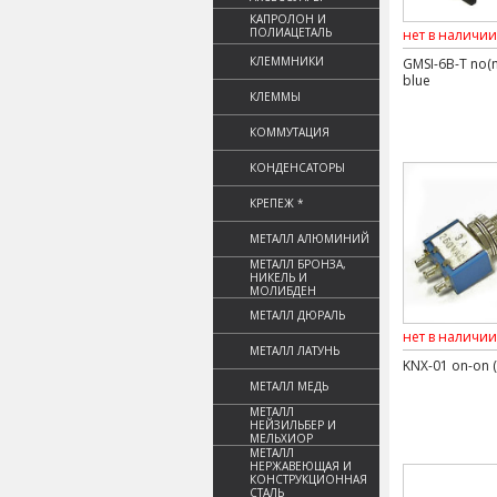
КАПРОЛОН И
ПОЛИАЦЕТАЛЬ
нет в наличии
КЛЕММНИКИ
GMSI-6B-T no(n
blue
КЛЕММЫ
КОММУТАЦИЯ
КОНДЕНСАТОРЫ
КРЕПЕЖ *
МЕТАЛЛ АЛЮМИНИЙ
МЕТАЛЛ БРОНЗА,
НИКЕЛЬ И
МОЛИБДЕН
МЕТАЛЛ ДЮРАЛЬ
нет в наличии
МЕТАЛЛ ЛАТУНЬ
KNX-01 on-on (
МЕТАЛЛ МЕДЬ
МЕТАЛЛ
НЕЙЗИЛЬБЕР И
МЕЛЬХИОР
МЕТАЛЛ
НЕРЖАВЕЮЩАЯ И
КОНСТРУКЦИОННАЯ
СТАЛЬ