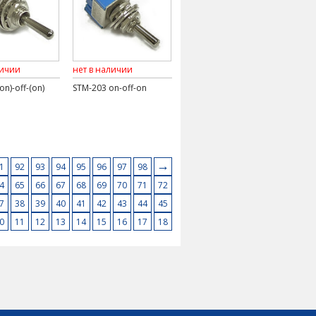
личии
нет в наличии
on)-off-(on)
STM-203 on-off-on
→
1
92
93
94
95
96
97
98
4
65
66
67
68
69
70
71
72
7
38
39
40
41
42
43
44
45
0
11
12
13
14
15
16
17
18