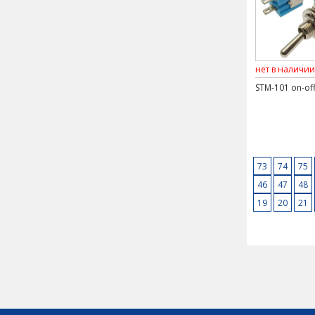
нет в наличии
STM-101 on-of
73
74
75
46
47
48
19
20
21