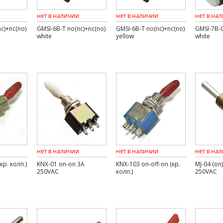
нет в наличии
нет в наличии
нет в на
c)+nc(no)
GMSI-6B-T no(nc)+nc(no)
GMSI-6B-T no(nc)+nc(no)
GMSI-7B-C
white
yellow
white
нет в наличии
нет в наличии
нет в на
кр. колп.)
KNX-01 on-on 3A
KNX-103 on-off-on (кр.
MJ-04 (on)
250VAC
колп.)
250VAC