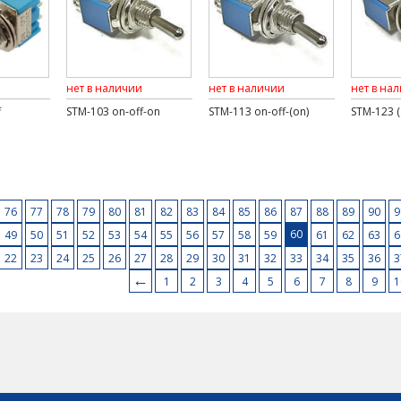
нет в наличии
нет в наличии
нет в на
f
STM-103 on-off-on
STM-113 on-off-(on)
STM-123 (
76
77
78
79
80
81
82
83
84
85
86
87
88
89
90
9
60
49
50
51
52
53
54
55
56
57
58
59
61
62
63
6
22
23
24
25
26
27
28
29
30
31
32
33
34
35
36
3
←
1
2
3
4
5
6
7
8
9
1