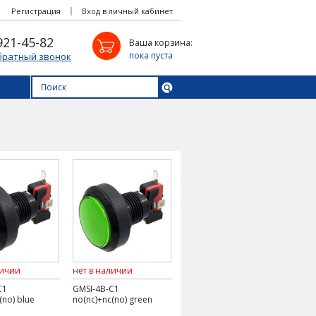
Регистрация
Вход в личный кабинет
921-45-82
Ваша корзина:
пока пуста
братный звонок
личии
нет в наличии
C1
GMSI-4B-C1
(no) blue
no(nc)+nc(no) green