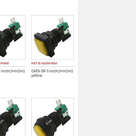
личии
нет в наличии
 no(nc)+nc(no)
GMSI-5B-S no(nc)+nc(no)
yellow