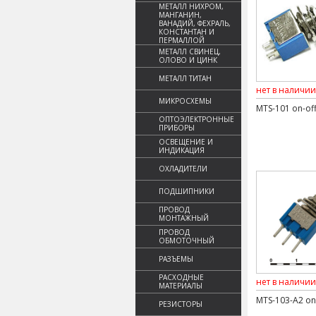
МЕТАЛЛ НИХРОМ,
МАНГАНИН,
ВАНАДИЙ, ФЕХРАЛЬ,
КОНСТАНТАН И
ПЕРМАЛЛОЙ
МЕТАЛЛ СВИНЕЦ,
ОЛОВО И ЦИНК
МЕТАЛЛ ТИТАН
нет в наличии
МИКРОСХЕМЫ
MTS-101 on-of
ОПТОЭЛЕКТРОННЫЕ
ПРИБОРЫ
ОСВЕЩЕНИЕ И
ИНДИКАЦИЯ
ОХЛАДИТЕЛИ
ПОДШИПНИКИ
ПРОВОД
МОНТАЖНЫЙ
ПРОВОД
ОБМОТОЧНЫЙ
РАЗЪЕМЫ
РАСХОДНЫЕ
нет в наличии
МАТЕРИАЛЫ
MTS-103-A2 on
РЕЗИСТОРЫ