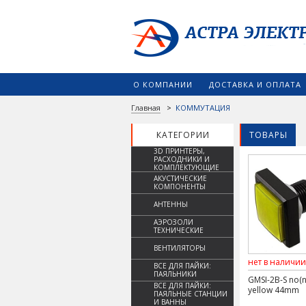
О КОМПАНИИ
ДОСТАВКА И ОПЛАТА
Главная
>
КОММУТАЦИЯ
КАТЕГОРИИ
ТОВАРЫ
3D ПРИНТЕРЫ,
РАСХОДНИКИ И
КОМПЛЕКТУЮЩИЕ
АКУСТИЧЕСКИЕ
КОМПОНЕНТЫ
АНТЕННЫ
АЭРОЗОЛИ
ТЕХНИЧЕСКИЕ
ВЕНТИЛЯТОРЫ
нет в наличии
ВСЕ ДЛЯ ПАЙКИ:
ПАЯЛЬНИКИ
GMSI-2B-S no(n
ВСЕ ДЛЯ ПАЙКИ:
yellow 44mm
ПАЯЛЬНЫЕ СТАНЦИИ
И ВАННЫ