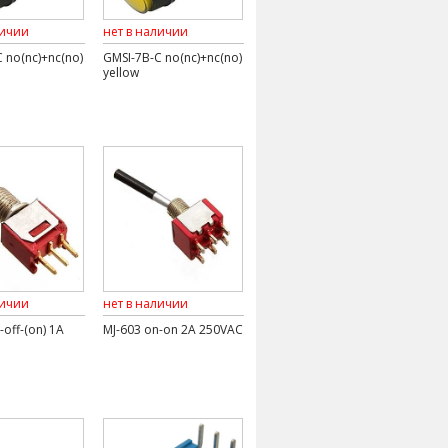
личии
нет в наличии
 no(nc)+nc(no)
GMSI-7B-C no(nc)+nc(no)
yellow
личии
нет в наличии
-off-(on) 1A
MJ-603 on-on 2A 250VAC