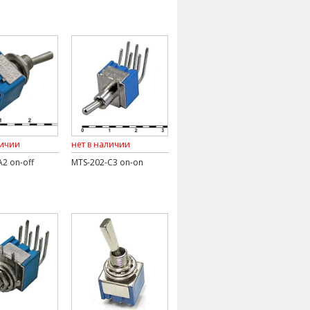
личии
нет в наличии
2 on-off
MTS-202-C3 on-on