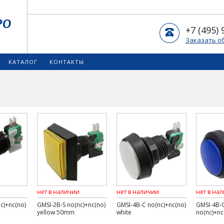
+7 (495) 
Заказать о
КАТАЛОГ
КОНТАКТЫ
нет в наличии
нет в наличии
нет в на
c)+nc(no)
GMSI-2B-S no(nc)+nc(no)
GMSI-4B-C no(nc)+nc(no)
GMSI-4B-
yellow 50mm
white
no(nc)+nc