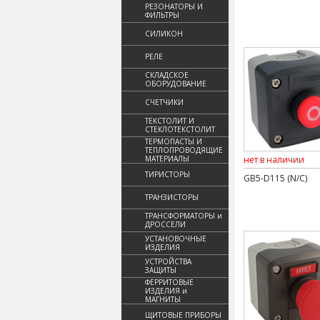
РЕЗОНАТОРЫ И
ФИЛЬТРЫ
СИЛИКОН
РЕЛЕ
СКЛАДСКОЕ
ОБОРУДОВАНИЕ
СЧЕТЧИКИ
ТЕКСТОЛИТ И
СТЕКЛОТЕКСТОЛИТ
ТЕРМОПАСТЫ И
ТЕПЛОПРОВОДЯЩИЕ
МАТЕРИАЛЫ
нет в наличии
ТИРИСТОРЫ
GB5-D115 (N/C)
ТРАНЗИСТОРЫ
ТРАНСФОРМАТОРЫ и
ДРОССЕЛИ
УСТАНОВОЧНЫЕ
ИЗДЕЛИЯ
УСТРОЙСТВА
ЗАЩИТЫ
ФЕРРИТОВЫЕ
ИЗДЕЛИЯ и
МАГНИТЫ
ЩИТОВЫЕ ПРИБОРЫ