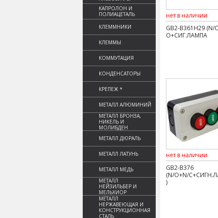
КАПРОЛОН И
ПОЛИАЦЕТАЛЬ
нет в наличии
КЛЕММНИКИ
GB2-B361H29 (N/
О+СИГ.ЛАМПА
КЛЕММЫ
КОММУТАЦИЯ
КОНДЕНСАТОРЫ
КРЕПЕЖ *
МЕТАЛЛ АЛЮМИНИЙ
МЕТАЛЛ БРОНЗА,
НИКЕЛЬ И
МОЛИБДЕН
МЕТАЛЛ ДЮРАЛЬ
МЕТАЛЛ ЛАТУНЬ
нет в наличии
GB2-B376
МЕТАЛЛ МЕДЬ
(N/O+N/C+СИГН.
МЕТАЛЛ
)
НЕЙЗИЛЬБЕР И
МЕЛЬХИОР
МЕТАЛЛ
НЕРЖАВЕЮЩАЯ И
КОНСТРУКЦИОННАЯ
СТАЛЬ