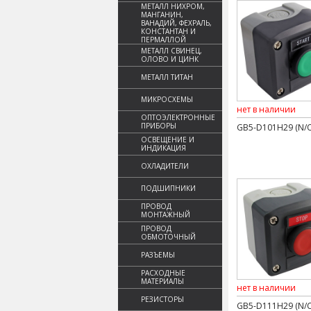
МЕТАЛЛ НИХРОМ,
МАНГАНИН,
ВАНАДИЙ, ФЕХРАЛЬ,
КОНСТАНТАН И
ПЕРМАЛЛОЙ
МЕТАЛЛ СВИНЕЦ,
ОЛОВО И ЦИНК
МЕТАЛЛ ТИТАН
МИКРОСХЕМЫ
нет в наличии
ОПТОЭЛЕКТРОННЫЕ
ПРИБОРЫ
GB5-D101H29 (N/
ОСВЕЩЕНИЕ И
ИНДИКАЦИЯ
ОХЛАДИТЕЛИ
ПОДШИПНИКИ
ПРОВОД
МОНТАЖНЫЙ
ПРОВОД
ОБМОТОЧНЫЙ
РАЗЪЕМЫ
РАСХОДНЫЕ
МАТЕРИАЛЫ
нет в наличии
РЕЗИСТОРЫ
GB5-D111H29 (N/C