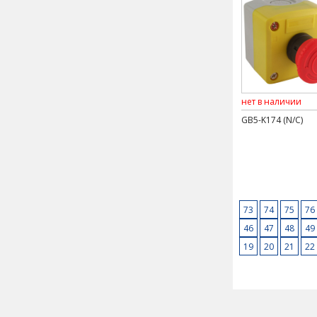
нет в наличии
GB5-K174 (N/C)
73
74
75
76
46
47
48
49
19
20
21
22