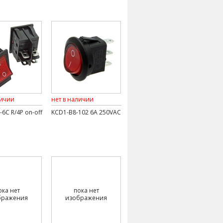
личии
нет в наличии
6C R/4P on-off
KCD1-B8-102 6A 250VAC
ока нет
пока нет
бражения
изображения