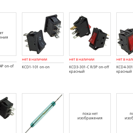
ет
ения
нет в наличии
нет в наличии
нет в на
4P on-of
KCD1-101 on-on
KCD3-301-C R/3P on-off
KCD4-301-
красный
красный
пока нет
п
изображения
изо