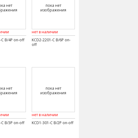
ока нет
пока нет
бражения
изображения
личии
нет в наличии
C B/4P on-off
KCD2-2201-C B/6P on-
off
ока нет
пока нет
бражения
изображения
личии
нет в наличии
C B/3P on-off
KCD1-301-C B/2P on-off