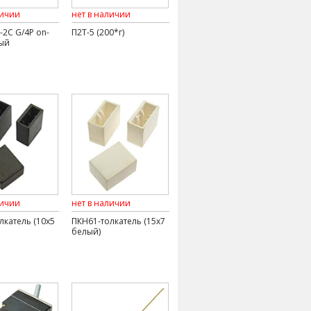
личии
нет в наличии
-2C G/4P on-
П2Т-5 (200*г)
ый
личии
нет в наличии
лкатель (10х5
ПКН61-толкатель (15х7
белый)