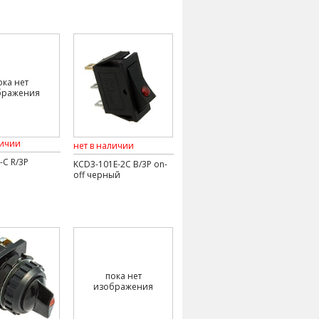
ока нет
бражения
личии
нет в наличии
-C R/3P
KCD3-101E-2C B/3P on-
off черный
пока нет
изображения