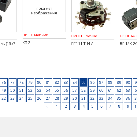
пока нет
изображения
нет в наличии
нет в наличии
нет в на
КП 2
ль (15х7
ПГГ 11П1Н-А
ВГ-15К-2С
85
76
77
78
79
80
81
82
83
84
86
87
88
89
90
9
49
50
51
52
53
54
55
56
57
58
59
60
61
62
63
6
22
23
24
25
26
27
28
29
30
31
32
33
34
35
36
3
←
1
2
3
4
5
6
7
8
9
1