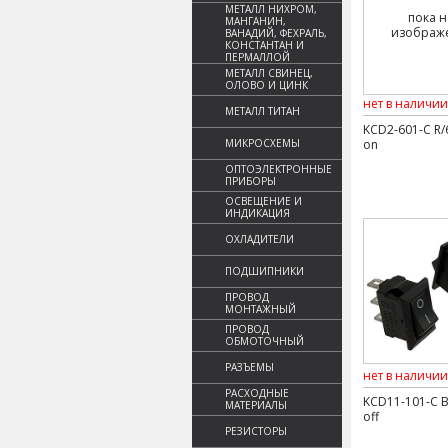
МЕТАЛЛ НИХРОМ,
пока н
МАНГАНИН,
изображ
ВАНАДИЙ, ФЕХРАЛЬ,
КОНСТАНТАН И
ПЕРМАЛЛОЙ
МЕТАЛЛ СВИНЕЦ,
ОЛОВО И ЦИНК
нет в наличии
МЕТАЛЛ ТИТАН
KCD2-601-C R/6
МИКРОСХЕМЫ
on
ОПТОЭЛЕКТРОННЫЕ
ПРИБОРЫ
ОСВЕЩЕНИЕ И
ИНДИКАЦИЯ
ОХЛАДИТЕЛИ
ПОДШИПНИКИ
ПРОВОД
МОНТАЖНЫЙ
ПРОВОД
ОБМОТОЧНЫЙ
РАЗЪЕМЫ
нет в наличии
РАСХОДНЫЕ
KCD11-101-C B
МАТЕРИАЛЫ
off
РЕЗИСТОРЫ