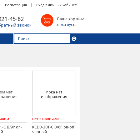
Регистрация
Вход в личный кабинет
921-45-82
Ваша корзина:
пока пуста
братный звонок
ока нет
пока нет
бражения
изображения
личии
нет в наличии
1-C B/9P on-
KCD3-301-C B/6P on-off
ый
черный