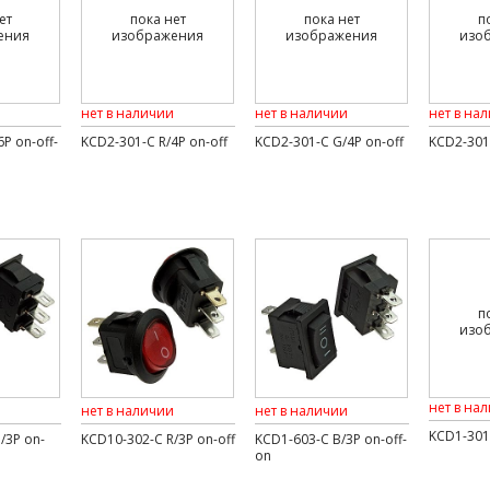
ет
пока нет
пока нет
п
ения
изображения
изображения
изо
нет в наличии
нет в наличии
нет в на
P on-off-
KCD2-301-C R/4P on-off
KCD2-301-C G/4P on-off
KCD2-301-
п
изо
нет в на
нет в наличии
нет в наличии
KCD1-301-
/3P on-
KCD10-302-C R/3P on-off
KCD1-603-C B/3P on-off-
on