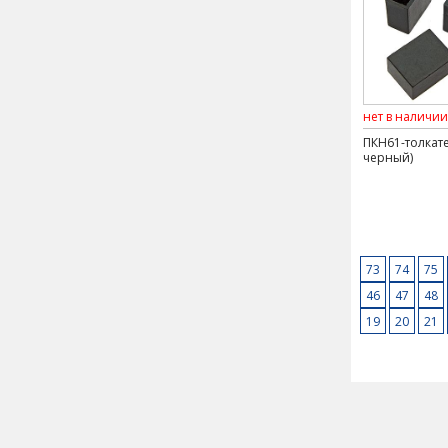
нет в наличии
ПКН61-толкате
черный)
73
74
75
46
47
48
19
20
21