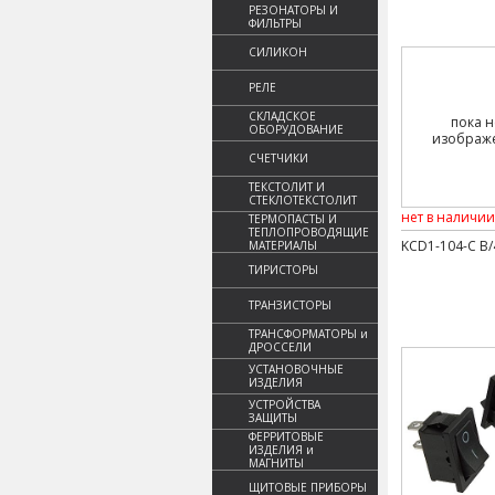
РЕЗОНАТОРЫ И
ФИЛЬТРЫ
СИЛИКОН
РЕЛЕ
СКЛАДСКОЕ
пока н
ОБОРУДОВАНИЕ
изображ
СЧЕТЧИКИ
ТЕКСТОЛИТ И
СТЕКЛОТЕКСТОЛИТ
нет в наличии
ТЕРМОПАСТЫ И
ТЕПЛОПРОВОДЯЩИЕ
KCD1-104-C B/
МАТЕРИАЛЫ
ТИРИСТОРЫ
ТРАНЗИСТОРЫ
ТРАНСФОРМАТОРЫ и
ДРОССЕЛИ
УСТАНОВОЧНЫЕ
ИЗДЕЛИЯ
УСТРОЙСТВА
ЗАЩИТЫ
ФЕРРИТОВЫЕ
ИЗДЕЛИЯ и
МАГНИТЫ
ЩИТОВЫЕ ПРИБОРЫ