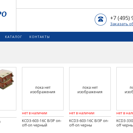
+7 (495) 
Заказать о
КАТАЛОГ
КОНТАКТЫ
пока нет
пока нет
п
изображения
изображения
изо
нет в наличии
нет в наличии
нет в на
KCD3-603-16C B/3P on-
KCD3-603-16C B/3P on-
KCD3-330
)
off-on черный
off-on черны
off черн