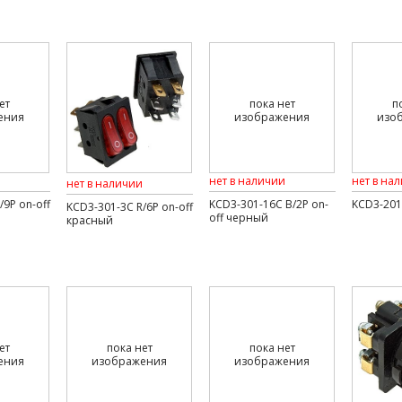
ет
пока нет
п
ения
изображения
изо
нет в наличии
нет в на
нет в наличии
/9P on-off
KCD3-301-16C B/2P on-
KCD3-201
KCD3-301-3C R/6P on-off
off черный
красный
ет
пока нет
пока нет
ения
изображения
изображения