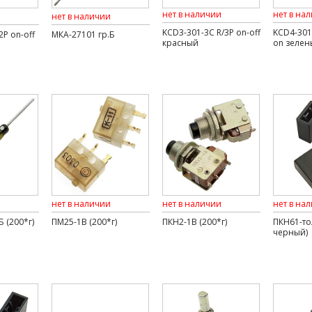
нет в наличии
нет в на
нет в наличии
KCD3-301-3C R/3P on-off
KCD4-301
2P on-off
МКА-27101 гр.Б
красный
on зелен
нет в наличии
нет в наличии
нет в на
Б (200*г)
ПМ25-1В (200*г)
ПКН2-1В (200*г)
ПКН61-то
черный)