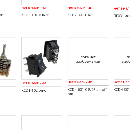
нет в наличии
нет в наличии
нет в на
3P
KCD3-101-B R/3P
KCD2-301-C R/3P
ПЕ031 исп
пока нет
п
изображения
изо
нет в наличии
нет в на
нет в наличии
KCD4-601-C R/6P on-off-
KCD4-301-
KCD1-102 on-on
om