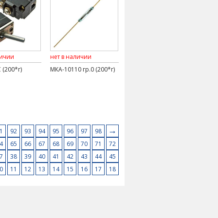
личии
нет в наличии
 (200*г)
МКА-10110 гр.0 (200*г)
→
1
92
93
94
95
96
97
98
4
65
66
67
68
69
70
71
72
7
38
39
40
41
42
43
44
45
0
11
12
13
14
15
16
17
18