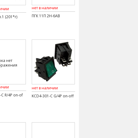
нет в наличии
личии
ПГК 11П 2Н-6АВ
.1 (201*г)
ока нет
бражения
личии
нет в наличии
C R/4P on-of
KCD4-301-C G/4P on-off