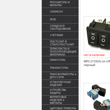
РЕЗОНАТОРЫ И
ФИЛЬТРЫ
СИЛИКОН
РЕЛЕ
СКЛАДСКОЕ
ОБОРУДОВАНИЕ
СЧЕТЧИКИ
ТЕКСТОЛИТ И
СТЕКЛОТЕКСТОЛИТ
ТЕРМОПАСТЫ И
ТЕПЛОПРОВОДЯЩИЕ
МАТЕРИАЛЫ
нет в наличии
ТИРИСТОРЫ
MRS-2103(A) on-of
черный
ТРАНЗИСТОРЫ
ТРАНСФОРМАТОРЫ и
ДРОССЕЛИ
УСТАНОВОЧНЫЕ
ИЗДЕЛИЯ
УСТРОЙСТВА
ЗАЩИТЫ
ФЕРРИТОВЫЕ
ИЗДЕЛИЯ и
МАГНИТЫ
ЩИТОВЫЕ ПРИБОРЫ