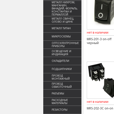
МЕТАЛЛ НИХРОМ,
МАНГАНИН,
ВАНАДИЙ, ФЕХРАЛЬ,
КОНСТАНТАН И
ПЕРМАЛЛОЙ
МЕТАЛЛ СВИНЕЦ,
ОЛОВО И ЦИНК
МЕТАЛЛ ТИТАН
нет в наличии
МИКРОСХЕМЫ
MRS-201-3 on-off
черный
ОПТОЭЛЕКТРОННЫЕ
ПРИБОРЫ
ОСВЕЩЕНИЕ И
ИНДИКАЦИЯ
ОХЛАДИТЕЛИ
ПОДШИПНИКИ
ПРОВОД
МОНТАЖНЫЙ
ПРОВОД
ОБМОТОЧНЫЙ
РАЗЪЕМЫ
РАСХОДНЫЕ
нет в наличии
МАТЕРИАЛЫ
MRS-202-3C on-on
РЕЗИСТОРЫ