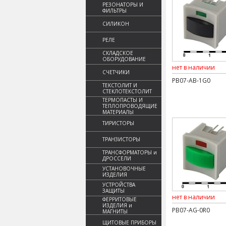
РЕЗОНАТОРЫ И
ФИЛЬТРЫ
СИЛИКОН
РЕЛЕ
СКЛАДСКОЕ
ОБОРУДОВАНИЕ
нет в наличии
СЧЕТЧИКИ
PB07-AB-1G0
ТЕКСТОЛИТ И
СТЕКЛОТЕКСТОЛИТ
ТЕРМОПАСТЫ И
ТЕПЛОПРОВОДЯЩИЕ
МАТЕРИАЛЫ
ТИРИСТОРЫ
ТРАНЗИСТОРЫ
ТРАНСФОРМАТОРЫ и
ДРОССЕЛИ
УСТАНОВОЧНЫЕ
ИЗДЕЛИЯ
УСТРОЙСТВА
ЗАЩИТЫ
нет в наличии
ФЕРРИТОВЫЕ
ИЗДЕЛИЯ и
PB07-AG-0R0
МАГНИТЫ
ЩИТОВЫЕ ПРИБОРЫ