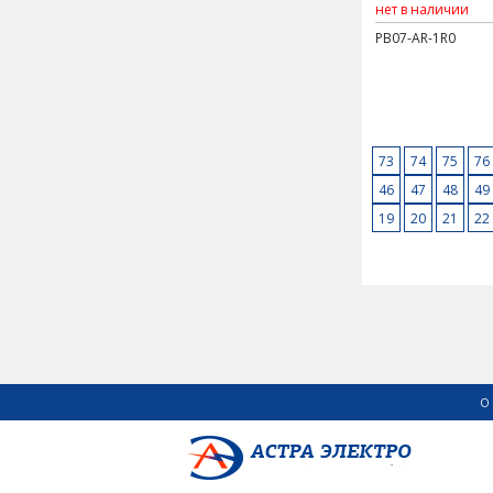
нет в наличии
PB07-AR-1R0
73
74
75
76
46
47
48
49
19
20
21
22
О