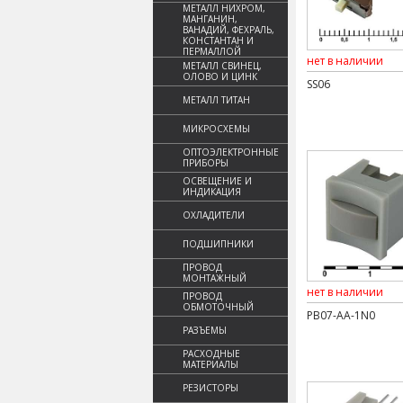
МЕТАЛЛ НИХРОМ,
МАНГАНИН,
ВАНАДИЙ, ФЕХРАЛЬ,
КОНСТАНТАН И
ПЕРМАЛЛОЙ
нет в наличии
МЕТАЛЛ СВИНЕЦ,
ОЛОВО И ЦИНК
SS06
МЕТАЛЛ ТИТАН
МИКРОСХЕМЫ
ОПТОЭЛЕКТРОННЫЕ
ПРИБОРЫ
ОСВЕЩЕНИЕ И
ИНДИКАЦИЯ
ОХЛАДИТЕЛИ
ПОДШИПНИКИ
ПРОВОД
МОНТАЖНЫЙ
нет в наличии
ПРОВОД
ОБМОТОЧНЫЙ
PB07-AA-1N0
РАЗЪЕМЫ
РАСХОДНЫЕ
МАТЕРИАЛЫ
РЕЗИСТОРЫ