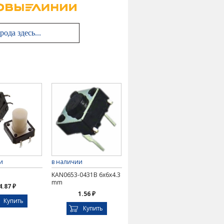
и
в наличии
KAN0653-0431B 6x6x4.3
mm
4.87 ₽
1.56 ₽
Купить
Купить