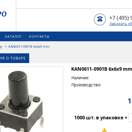
+7 (495) 
Заказать о
КАТАЛОГ
КОНТАКТЫ
ки
>
KAN0611-0901B 6x6x9 mm
Я О ТОВАРЕ
KAN0611-0901B 6x6x9 m
Наличие:
Производство:
1
1000 шт. в упаковке ×