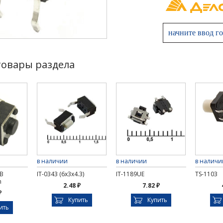
товары раздела
в наличии
в наличии
в наличи
B
IT-0343 (6x3x4.3)
IT-1189UE
TS-1103
m
2.48 ₽
7.82 ₽
₽
Купить
Купить
ить