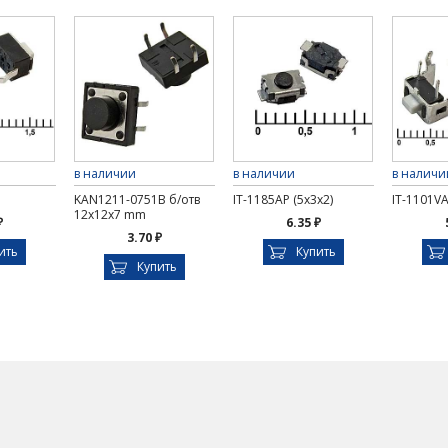
в наличии
в наличии
в наличи
KAN1211-0751B б/отв
IT-1185AP (5x3x2)
IT-1101VA
12x12x7 mm
₽
6.35 ₽
3.70 ₽
ить
Купить
Купить