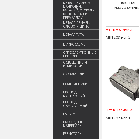
пока нет
МЕТАЛЛ НИХРОМ,
МАНГАНИН,
изображени
ВАНАДИЙ, ФЕХРАЛЬ,
КОНСТАНТАН И
ПЕРМАЛЛОЙ
МЕТАЛЛ СВИНЕЦ,
ОЛОВО И ЦИНК
нет в наличии
МЕТАЛЛ ТИТАН
МП1203 исп.5
МИКРОСХЕМЫ
ОПТОЭЛЕКТРОННЫЕ
ПРИБОРЫ
ОСВЕЩЕНИЕ И
ИНДИКАЦИЯ
ОХЛАДИТЕЛИ
ПОДШИПНИКИ
ПРОВОД
МОНТАЖНЫЙ
ПРОВОД
ОБМОТОЧНЫЙ
нет в наличии
РАЗЪЕМЫ
МП1302 исп.1
РАСХОДНЫЕ
МАТЕРИАЛЫ
РЕЗИСТОРЫ