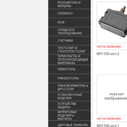
РЕЗОНАТОРЫ И
ФИЛЬТРЫ
СИЛИКОН
РЕЛЕ
СКЛАДСКОЕ
ОБОРУДОВАНИЕ
СЧЕТЧИКИ
нет в наличии
ТЕКСТОЛИТ И
СТЕКЛОТЕКСТОЛИТ
МП1303 исп.2
ТЕРМОПАСТЫ И
ТЕПЛОПРОВОДЯЩИЕ
МАТЕРИАЛЫ
ТИРИСТОРЫ
ТРАНЗИСТОРЫ
ТРАНСФОРМАТОРЫ и
ДРОССЕЛИ
пока нет
УСТАНОВОЧНЫЕ
изображени
ИЗДЕЛИЯ
УСТРОЙСТВА
ЗАЩИТЫ
ФЕРРИТОВЫЕ
ИЗДЕЛИЯ и
нет в наличии
МАГНИТЫ
ЩИТОВЫЕ ПРИБОРЫ
МП1305 исп.1