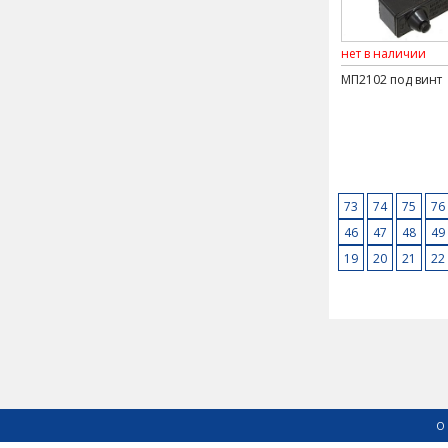
нет в наличии
МП2102 под винт
73
74
75
76
46
47
48
49
19
20
21
22
О