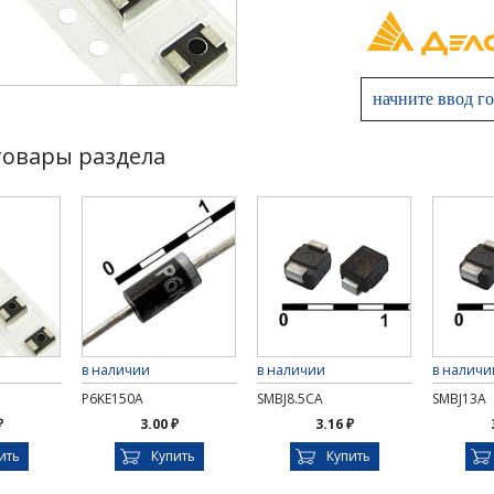
товары раздела
в наличии
в наличии
в наличи
P6KE150A
SMBJ8.5CA
SMBJ13A
₽
3.00 ₽
3.16 ₽
ить
Купить
Купить