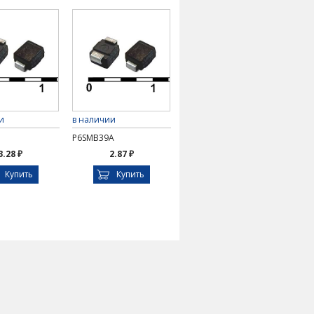
и
в наличии
P6SMB39A
3.28 ₽
2.87 ₽
Купить
Купить