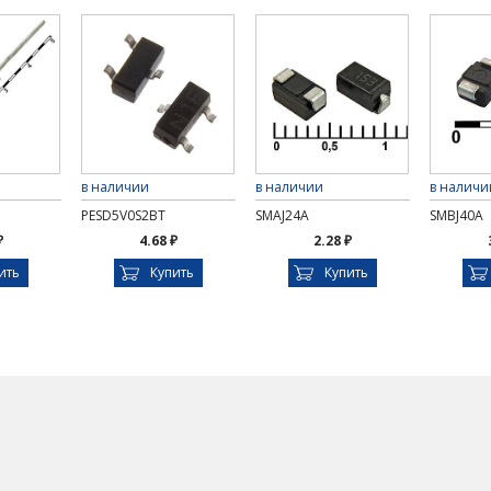
в наличии
в наличии
в наличи
PESD5V0S2BT
SMAJ24A
SMBJ40A
₽
4.68 ₽
2.28 ₽
ить
Купить
Купить