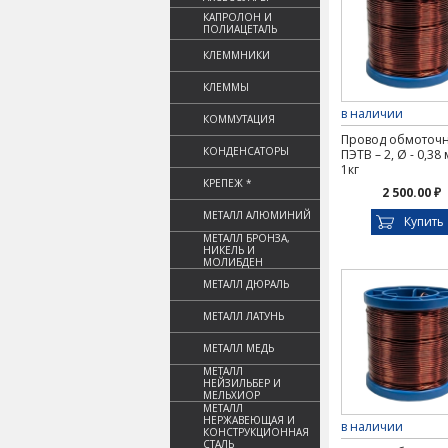
КАПРОЛОН И
ПОЛИАЦЕТАЛЬ
КЛЕММНИКИ
КЛЕММЫ
в наличии
КОММУТАЦИЯ
Провод обмоточ
КОНДЕНСАТОРЫ
ПЭТВ – 2, Ø - 0,38
1кг
КРЕПЕЖ *
2 500.00 ₽
МЕТАЛЛ АЛЮМИНИЙ
Купить
МЕТАЛЛ БРОНЗА,
НИКЕЛЬ И
МОЛИБДЕН
МЕТАЛЛ ДЮРАЛЬ
МЕТАЛЛ ЛАТУНЬ
МЕТАЛЛ МЕДЬ
МЕТАЛЛ
НЕЙЗИЛЬБЕР И
МЕЛЬХИОР
МЕТАЛЛ
НЕРЖАВЕЮЩАЯ И
в наличии
КОНСТРУКЦИОННАЯ
СТАЛЬ