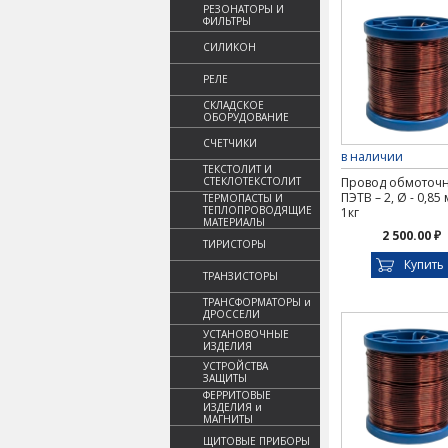
РЕЗОНАТОРЫ И
ФИЛЬТРЫ
СИЛИКОН
РЕЛЕ
СКЛАДСКОЕ
ОБОРУДОВАНИЕ
СЧЕТЧИКИ
в наличии
ТЕКСТОЛИТ И
СТЕКЛОТЕКСТОЛИТ
Провод обмоточ
ПЭТВ – 2, Ø - 0,85
ТЕРМОПАСТЫ И
ТЕПЛОПРОВОДЯЩИЕ
1кг
МАТЕРИАЛЫ
2 500.00 ₽
ТИРИСТОРЫ
Купить
ТРАНЗИСТОРЫ
ТРАНСФОРМАТОРЫ и
ДРОССЕЛИ
УСТАНОВОЧНЫЕ
ИЗДЕЛИЯ
УСТРОЙСТВА
ЗАЩИТЫ
ФЕРРИТОВЫЕ
ИЗДЕЛИЯ и
МАГНИТЫ
ЩИТОВЫЕ ПРИБОРЫ