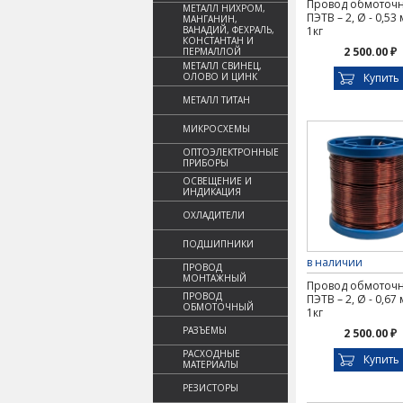
Провод обмоточ
МЕТАЛЛ НИХРОМ,
ПЭТВ – 2, Ø - 0,53
МАНГАНИН,
ВАНАДИЙ, ФЕХРАЛЬ,
1кг
КОНСТАНТАН И
2 500.00 ₽
ПЕРМАЛЛОЙ
МЕТАЛЛ СВИНЕЦ,
ОЛОВО И ЦИНК
Купить
МЕТАЛЛ ТИТАН
МИКРОСХЕМЫ
ОПТОЭЛЕКТРОННЫЕ
ПРИБОРЫ
ОСВЕЩЕНИЕ И
ИНДИКАЦИЯ
ОХЛАДИТЕЛИ
ПОДШИПНИКИ
в наличии
ПРОВОД
МОНТАЖНЫЙ
Провод обмоточ
ПРОВОД
ПЭТВ – 2, Ø - 0,67
ОБМОТОЧНЫЙ
1кг
РАЗЪЕМЫ
2 500.00 ₽
РАСХОДНЫЕ
Купить
МАТЕРИАЛЫ
РЕЗИСТОРЫ