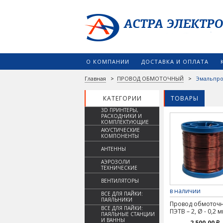
О КОМПАНИИ
ДОСТАВКА И ОПЛАТА
Главная
>
ПРОВОД ОБМОТОЧНЫЙ
>
Эмальпро
КАТЕГОРИИ
ТОВАРЫ
3D ПРИНТЕРЫ,
РАСХОДНИКИ И
КОМПЛЕКТУЮЩИЕ
АКУСТИЧЕСКИЕ
КОМПОНЕНТЫ
АНТЕННЫ
АЭРОЗОЛИ
ТЕХНИЧЕСКИЕ
ВЕНТИЛЯТОРЫ
в наличии
ВСЕ ДЛЯ ПАЙКИ:
ПАЯЛЬНИКИ
Провод обмоточ
ВСЕ ДЛЯ ПАЙКИ:
ПЭТВ – 2, Ø - 0,2 м
ПАЯЛЬНЫЕ СТАНЦИИ
И ВАННЫ
2 500.00 ₽