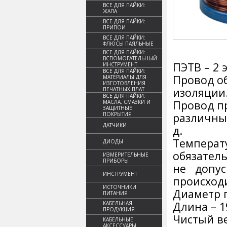
ВСЕ ДЛЯ ПАЙКИ:
ЖАЛА
ВСЕ ДЛЯ ПАЙКИ:
ПРИПОИ
ВСЕ ДЛЯ ПАЙКИ:
ФЛЮСЫ ПАЯЛЬНЫЕ
ВСЕ ДЛЯ ПАЙКИ:
ВСПОМОГАТЕЛЬНЫЙ
ПЭТВ – 2
ИНСТРУМЕНТ
ВСЕ ДЛЯ ПАЙКИ:
Провод о
МАТЕРИАЛЫ ДЛЯ
ИЗГОТОВЛЕНИЯ
изоляции
ПЕЧАТНЫХ ПЛАТ
ВСЕ ДЛЯ ПАЙКИ:
Провод п
МАСЛА, СМАЗКИ И
ЗАЩИТНЫЕ
ПОКРЫТИЯ
различных
ДАТЧИКИ
д.
Темпера
ДИОДЫ
обязател
ИЗМЕРИТЕЛЬНЫЕ
ПРИБОРЫ
не допус
ИНСТРУМЕНТ
происход
ИСТОЧНИКИ
Диаметр п
ПИТАНИЯ
Длина – 1
КАБЕЛЬНАЯ
ПРОДУКЦИЯ
Чистый ве
КАБЕЛЬНЫЕ
АКСЕССУАРЫ