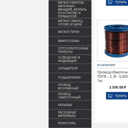
Купить
МЕТАЛЛ НИХРОМ,
МАНГАНИН,
ВАНАДИЙ, ФЕХРАЛЬ,
КОНСТАНТАН И
ПЕРМАЛЛОЙ
МЕТАЛЛ СВИНЕЦ,
ОЛОВО И ЦИНК
МЕТАЛЛ ТИТАН
МИКРОСХЕМЫ
ОПТОЭЛЕКТРОННЫЕ
ПРИБОРЫ
ОСВЕЩЕНИЕ И
ИНДИКАЦИЯ
в наличии
ОХЛАДИТЕЛИ
Провод обмоточ
ПЭТВ – 2, Ø - 0,42
ПОДШИПНИКИ
1кг
ПРОВОД
2 500.00 ₽
МОНТАЖНЫЙ
ПРОВОД
Купить
ОБМОТОЧНЫЙ
РАЗЪЕМЫ
РАСХОДНЫЕ
МАТЕРИАЛЫ
РЕЗИСТОРЫ