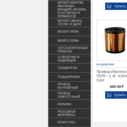
МЕТАЛЛ НИХРОМ,
Купить
МАНГАНИН,
ВАНАДИЙ, ФЕХРАЛЬ,
КОНСТАНТАН И
ПЕРМАЛЛОЙ
МЕТАЛЛ СВИНЕЦ,
ОЛОВО И ЦИНК
МЕТАЛЛ ТИТАН
МИКРОСХЕМЫ
ОПТОЭЛЕКТРОННЫЕ
ПРИБОРЫ
ОСВЕЩЕНИЕ И
ИНДИКАЦИЯ
в наличии
ОХЛАДИТЕЛИ
Провод обмоточ
ПЭТВ – 2, Ø - 0,56
ПОДШИПНИКИ
0,2кг
ПРОВОД
600.00 ₽
МОНТАЖНЫЙ
ПРОВОД
Купить
ОБМОТОЧНЫЙ
РАЗЪЕМЫ
РАСХОДНЫЕ
МАТЕРИАЛЫ
РЕЗИСТОРЫ