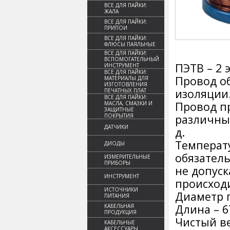
ВСЕ ДЛЯ ПАЙКИ:
ЖАЛА
ВСЕ ДЛЯ ПАЙКИ:
ПРИПОИ
ВСЕ ДЛЯ ПАЙКИ:
ФЛЮСЫ ПАЯЛЬНЫЕ
ВСЕ ДЛЯ ПАЙКИ:
ВСПОМОГАТЕЛЬНЫЙ
ПЭТВ – 2
ИНСТРУМЕНТ
ВСЕ ДЛЯ ПАЙКИ:
Провод о
МАТЕРИАЛЫ ДЛЯ
ИЗГОТОВЛЕНИЯ
изоляции
ПЕЧАТНЫХ ПЛАТ
ВСЕ ДЛЯ ПАЙКИ:
Провод п
МАСЛА, СМАЗКИ И
ЗАЩИТНЫЕ
ПОКРЫТИЯ
различных
ДАТЧИКИ
д.
Температу
ДИОДЫ
обязател
ИЗМЕРИТЕЛЬНЫЕ
ПРИБОРЫ
не допуск
ИНСТРУМЕНТ
происход
ИСТОЧНИКИ
Диаметр п
ПИТАНИЯ
Длина – 6
КАБЕЛЬНАЯ
ПРОДУКЦИЯ
Чистый ве
КАБЕЛЬНЫЕ
АКСЕССУАРЫ