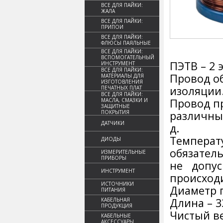
ВСЕ ДЛЯ ПАЙКИ:
ЖАЛА
ВСЕ ДЛЯ ПАЙКИ:
ПРИПОИ
ВСЕ ДЛЯ ПАЙКИ:
ФЛЮСЫ ПАЯЛЬНЫЕ
ВСЕ ДЛЯ ПАЙКИ:
ВСПОМОГАТЕЛЬНЫЙ
ПЭТВ – 2
ИНСТРУМЕНТ
ВСЕ ДЛЯ ПАЙКИ:
Провод о
МАТЕРИАЛЫ ДЛЯ
ИЗГОТОВЛЕНИЯ
изоляции
ПЕЧАТНЫХ ПЛАТ
ВСЕ ДЛЯ ПАЙКИ:
Провод п
МАСЛА, СМАЗКИ И
ЗАЩИТНЫЕ
ПОКРЫТИЯ
различных
ДАТЧИКИ
д.
Темпера
ДИОДЫ
обязател
ИЗМЕРИТЕЛЬНЫЕ
ПРИБОРЫ
не допус
ИНСТРУМЕНТ
происход
ИСТОЧНИКИ
Диаметр п
ПИТАНИЯ
Длина – 3
КАБЕЛЬНАЯ
ПРОДУКЦИЯ
Чистый ве
КАБЕЛЬНЫЕ
АКСЕССУАРЫ