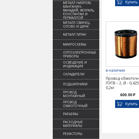
Купить
МЕТАЛЛ НИХРОМ,
МАНГАНИН,
ВАНАДИЙ, ФЕХРАЛЬ,
КОНСТАНТАН И
ПЕРМАЛЛОЙ
МЕТАЛЛ СВИНЕЦ,
ОЛОВО И ЦИНК
МЕТАЛЛ ТИТАН
МИКРОСХЕМЫ
ОПТОЭЛЕКТРОННЫЕ
ПРИБОРЫ
ОСВЕЩЕНИЕ И
ИНДИКАЦИЯ
в наличии
ОХЛАДИТЕЛИ
Провод обмоточ
ПЭТВ – 2, Ø - 0,42
ПОДШИПНИКИ
0,2кг
ПРОВОД
600.00 ₽
МОНТАЖНЫЙ
ПРОВОД
Купить
ОБМОТОЧНЫЙ
РАЗЪЕМЫ
РАСХОДНЫЕ
МАТЕРИАЛЫ
РЕЗИСТОРЫ