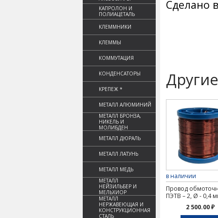
Сделано в
КАПРОЛОН И
ПОЛИАЦЕТАЛЬ
КЛЕММНИКИ
КЛЕММЫ
КОММУТАЦИЯ
Другие
КОНДЕНСАТОРЫ
КРЕПЕЖ *
МЕТАЛЛ АЛЮМИНИЙ
МЕТАЛЛ БРОНЗА,
НИКЕЛЬ И
МОЛИБДЕН
МЕТАЛЛ ДЮРАЛЬ
МЕТАЛЛ ЛАТУНЬ
МЕТАЛЛ МЕДЬ
в наличии
МЕТАЛЛ
НЕЙЗИЛЬБЕР И
Провод обмоточ
МЕЛЬХИОР
ПЭТВ – 2, Ø - 0,4 м
МЕТАЛЛ
НЕРЖАВЕЮЩАЯ И
2 500.00 ₽
КОНСТРУКЦИОННАЯ
СТАЛЬ