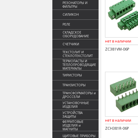
РЕЗОНАТОРЫ И
ФИЛЬТРЫ
СИЛИКОН
РЕЛЕ
СКЛАДСКОЕ
ОБОРУДОВАНИЕ
нет в наличии
СЧЕТЧИКИ
ZC381VM-06P
ТЕКСТОЛИТ И
СТЕКЛОТЕКСТОЛИТ
ТЕРМОПАСТЫ И
ТЕПЛОПРОВОДЯЩИЕ
МАТЕРИАЛЫ
ТИРИСТОРЫ
ТРАНЗИСТОРЫ
ТРАНСФОРМАТОРЫ и
ДРОССЕЛИ
УСТАНОВОЧНЫЕ
ИЗДЕЛИЯ
УСТРОЙСТВА
ЗАЩИТЫ
нет в наличии
ФЕРРИТОВЫЕ
ИЗДЕЛИЯ и
ZCH381R-06P
МАГНИТЫ
ЩИТОВЫЕ ПРИБОРЫ