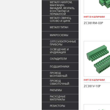
МЕТАЛЛ НИХРОМ,
МАНГАНИН,
ВАНАДИЙ, ФЕХРАЛЬ,
КОНСТАНТАН И
ПЕРМАЛЛОЙ
нет в наличии
МЕТАЛЛ СВИНЕЦ,
ОЛОВО И ЦИНК
ZC381RM-03P
МЕТАЛЛ ТИТАН
МИКРОСХЕМЫ
ОПТОЭЛЕКТРОННЫЕ
ПРИБОРЫ
ОСВЕЩЕНИЕ И
ИНДИКАЦИЯ
ОХЛАДИТЕЛИ
ПОДШИПНИКИ
ПРОВОД
МОНТАЖНЫЙ
нет в наличии
ПРОВОД
ОБМОТОЧНЫЙ
ZC381V-10P
РАЗЪЕМЫ
РАСХОДНЫЕ
МАТЕРИАЛЫ
РЕЗИСТОРЫ