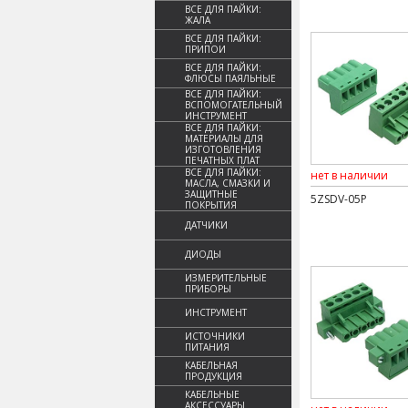
ВСЕ ДЛЯ ПАЙКИ:
ЖАЛА
ВСЕ ДЛЯ ПАЙКИ:
ПРИПОИ
ВСЕ ДЛЯ ПАЙКИ:
ФЛЮСЫ ПАЯЛЬНЫЕ
ВСЕ ДЛЯ ПАЙКИ:
ВСПОМОГАТЕЛЬНЫЙ
ИНСТРУМЕНТ
ВСЕ ДЛЯ ПАЙКИ:
МАТЕРИАЛЫ ДЛЯ
ИЗГОТОВЛЕНИЯ
ПЕЧАТНЫХ ПЛАТ
ВСЕ ДЛЯ ПАЙКИ:
нет в наличии
МАСЛА, СМАЗКИ И
ЗАЩИТНЫЕ
5ZSDV-05P
ПОКРЫТИЯ
ДАТЧИКИ
ДИОДЫ
ИЗМЕРИТЕЛЬНЫЕ
ПРИБОРЫ
ИНСТРУМЕНТ
ИСТОЧНИКИ
ПИТАНИЯ
КАБЕЛЬНАЯ
ПРОДУКЦИЯ
КАБЕЛЬНЫЕ
АКСЕССУАРЫ