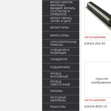
МЕТАЛЛ НИХРОМ,
МАНГАНИН,
ВАНАДИЙ, ФЕХРАЛЬ,
КОНСТАНТАН И
ПЕРМАЛЛОЙ
МЕТАЛЛ СВИНЕЦ,
ОЛОВО И ЦИНК
МЕТАЛЛ ТИТАН
МИКРОСХЕМЫ
нет в наличии
ОПТОЭЛЕКТРОННЫЕ
БЗН23-25А-30
ПРИБОРЫ
ОСВЕЩЕНИЕ И
ИНДИКАЦИЯ
ОХЛАДИТЕЛИ
ПОДШИПНИКИ
ПРОВОД
МОНТАЖНЫЙ
пока нет
ПРОВОД
изображени
ОБМОТОЧНЫЙ
РАЗЪЕМЫ
РАСХОДНЫЕ
нет в наличии
МАТЕРИАЛЫ
БЗН24-4П25-10
РЕЗИСТОРЫ