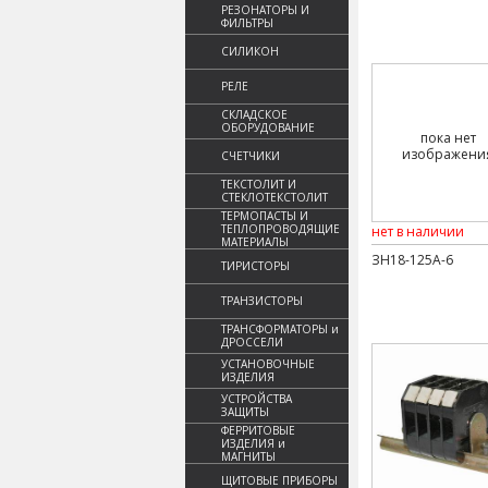
РЕЗОНАТОРЫ И
ФИЛЬТРЫ
СИЛИКОН
РЕЛЕ
СКЛАДСКОЕ
ОБОРУДОВАНИЕ
пока нет
изображени
СЧЕТЧИКИ
ТЕКСТОЛИТ И
СТЕКЛОТЕКСТОЛИТ
ТЕРМОПАСТЫ И
ТЕПЛОПРОВОДЯЩИЕ
нет в наличии
МАТЕРИАЛЫ
ЗН18-125А-6
ТИРИСТОРЫ
ТРАНЗИСТОРЫ
ТРАНСФОРМАТОРЫ и
ДРОССЕЛИ
УСТАНОВОЧНЫЕ
ИЗДЕЛИЯ
УСТРОЙСТВА
ЗАЩИТЫ
ФЕРРИТОВЫЕ
ИЗДЕЛИЯ и
МАГНИТЫ
ЩИТОВЫЕ ПРИБОРЫ