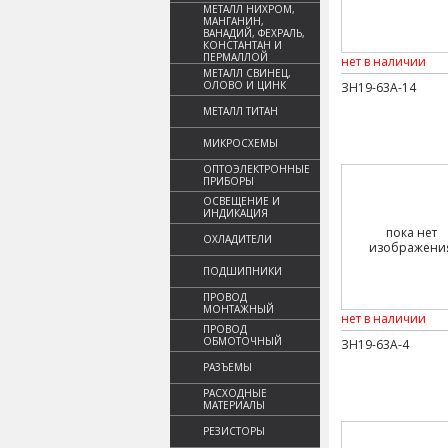
МЕТАЛЛ НИХРОМ,
МАНГАНИН,
ВАНАДИЙ, ФЕХРАЛЬ,
КОНСТАНТАН И
ПЕРМАЛЛОЙ
нет в наличии
МЕТАЛЛ СВИНЕЦ,
ОЛОВО И ЦИНК
ЗН19-63А-14
МЕТАЛЛ ТИТАН
МИКРОСХЕМЫ
ОПТОЭЛЕКТРОННЫЕ
ПРИБОРЫ
ОСВЕЩЕНИЕ И
ИНДИКАЦИЯ
пока нет
ОХЛАДИТЕЛИ
изображени
ПОДШИПНИКИ
ПРОВОД
МОНТАЖНЫЙ
нет в наличии
ПРОВОД
ОБМОТОЧНЫЙ
ЗН19-63А-4
РАЗЪЕМЫ
РАСХОДНЫЕ
МАТЕРИАЛЫ
РЕЗИСТОРЫ