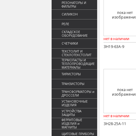
РЕЗОНАТОРЫ И
ФИЛЬТРЫ
пока нет
СИЛИКОН
изображени
РЕЛЕ
СКЛАДСКОЕ
ОБОРУДОВАНИЕ
нет в наличии
СЧЕТЧИКИ
ЗН19-63А-9
ТЕКСТОЛИТ И
СТЕКЛОТЕКСТОЛИТ
ТЕРМОПАСТЫ И
ТЕПЛОПРОВОДЯЩИЕ
МАТЕРИАЛЫ
ТИРИСТОРЫ
ТРАНЗИСТОРЫ
пока нет
ТРАНСФОРМАТОРЫ и
изображени
ДРОССЕЛИ
УСТАНОВОЧНЫЕ
ИЗДЕЛИЯ
УСТРОЙСТВА
ЗАЩИТЫ
нет в наличии
ФЕРРИТОВЫЕ
ЗН28-25А-11
ИЗДЕЛИЯ и
МАГНИТЫ
ЩИТОВЫЕ ПРИБОРЫ