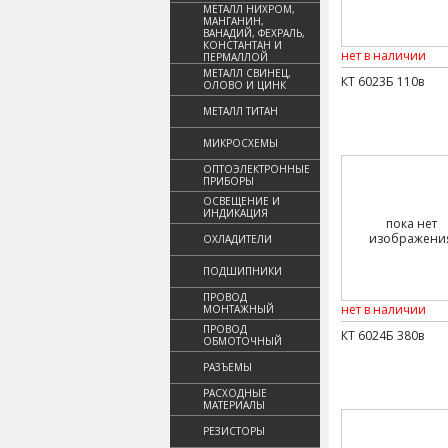
МЕТАЛЛ НИХРОМ,
МАНГАНИН,
ВАНАДИЙ, ФЕХРАЛЬ,
КОНСТАНТАН И
нет в наличии
ПЕРМАЛЛОЙ
МЕТАЛЛ СВИНЕЦ,
КТ 6023Б 110в
ОЛОВО И ЦИНК
МЕТАЛЛ ТИТАН
МИКРОСХЕМЫ
ОПТОЭЛЕКТРОННЫЕ
ПРИБОРЫ
ОСВЕЩЕНИЕ И
ИНДИКАЦИЯ
пока нет
изображени
ОХЛАДИТЕЛИ
ПОДШИПНИКИ
ПРОВОД
нет в наличии
МОНТАЖНЫЙ
ПРОВОД
КТ 6024Б 380в
ОБМОТОЧНЫЙ
РАЗЪЕМЫ
РАСХОДНЫЕ
МАТЕРИАЛЫ
РЕЗИСТОРЫ