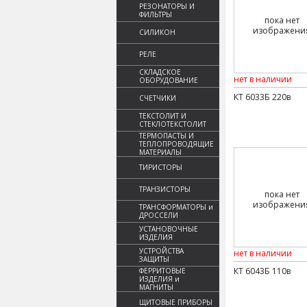
РЕЗОНАТОРЫ И
ФИЛЬТРЫ
пока нет
изображени
СИЛИКОН
РЕЛЕ
СКЛАДСКОЕ
нет в наличии
ОБОРУДОВАНИЕ
КТ 6033Б 220в
СЧЕТЧИКИ
ТЕКСТОЛИТ И
СТЕКЛОТЕКСТОЛИТ
ТЕРМОПАСТЫ И
ТЕПЛОПРОВОДЯЩИЕ
МАТЕРИАЛЫ
ТИРИСТОРЫ
ТРАНЗИСТОРЫ
пока нет
изображени
ТРАНСФОРМАТОРЫ и
ДРОССЕЛИ
УСТАНОВОЧНЫЕ
ИЗДЕЛИЯ
УСТРОЙСТВА
нет в наличии
ЗАЩИТЫ
КТ 6043Б 110в
ФЕРРИТОВЫЕ
ИЗДЕЛИЯ и
МАГНИТЫ
ЩИТОВЫЕ ПРИБОРЫ