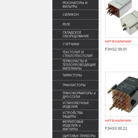
РЕЗОНАТОРЫ И
ФИЛЬТРЫ
СИЛИКОН
РЕЛЕ
СКЛАДСКОЕ
ОБОРУДОВАНИЕ
нет в наличии
СЧЕТЧИКИ
РЭН32 00.01
ТЕКСТОЛИТ И
СТЕКЛОТЕКСТОЛИТ
ТЕРМОПАСТЫ И
ТЕПЛОПРОВОДЯЩИЕ
МАТЕРИАЛЫ
ТИРИСТОРЫ
ТРАНЗИСТОРЫ
ТРАНСФОРМАТОРЫ и
ДРОССЕЛИ
УСТАНОВОЧНЫЕ
ИЗДЕЛИЯ
УСТРОЙСТВА
ЗАЩИТЫ
нет в наличии
ФЕРРИТОВЫЕ
ИЗДЕЛИЯ и
РЭН33 00.22
МАГНИТЫ
ЩИТОВЫЕ ПРИБОРЫ