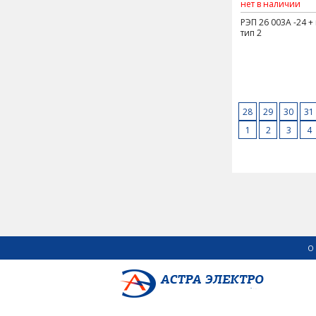
нет в наличии
РЭП 26 003А -24 + 
тип 2
28
29
30
31
1
2
3
4
О