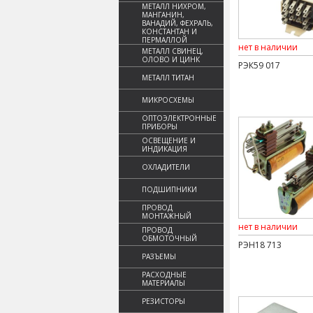
МЕТАЛЛ НИХРОМ,
МАНГАНИН,
ВАНАДИЙ, ФЕХРАЛЬ,
КОНСТАНТАН И
ПЕРМАЛЛОЙ
нет в наличии
МЕТАЛЛ СВИНЕЦ,
ОЛОВО И ЦИНК
РЭК59 017
МЕТАЛЛ ТИТАН
МИКРОСХЕМЫ
ОПТОЭЛЕКТРОННЫЕ
ПРИБОРЫ
ОСВЕЩЕНИЕ И
ИНДИКАЦИЯ
ОХЛАДИТЕЛИ
ПОДШИПНИКИ
ПРОВОД
МОНТАЖНЫЙ
нет в наличии
ПРОВОД
ОБМОТОЧНЫЙ
РЭН18 713
РАЗЪЕМЫ
РАСХОДНЫЕ
МАТЕРИАЛЫ
РЕЗИСТОРЫ