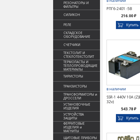
в наличии
РЕЗОНАТОРЫ И
ФИЛЬТРЫ
РПГ6-2401 -5В
СИЛИКОН
216.00 ₽
Купить
РЕЛЕ
СКЛАДСКОЕ
ОБОРУДОВАНИЕ
СЧЕТЧИКИ
ТЕКСТОЛИТ И
СТЕКЛОТЕКСТОЛИТ
ТЕРМОПАСТЫ И
ТЕПЛОПРОВОДЯЩИЕ
МАТЕРИАЛЫ
ТИРИСТОРЫ
ТРАНЗИСТОРЫ
в наличии
ТРАНСФОРМАТОРЫ и
SSR-1 440V 10A (Z)
ДРОССЕЛИ
32v)
УСТАНОВОЧНЫЕ
ИЗДЕЛИЯ
543.78 ₽
УСТРОЙСТВА
Купить
ЗАЩИТЫ
ФЕРРИТОВЫЕ
ИЗДЕЛИЯ и
МАГНИТЫ
ЩИТОВЫЕ ПРИБОРЫ