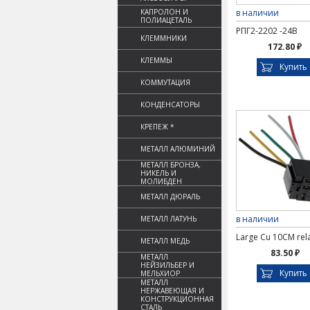
КАПРОЛОН И
в наличии
ПОЛИАЦЕТАЛЬ
РПГ2-2202 -24В
КЛЕММНИКИ
172.80 ₽
КЛЕММЫ
Купить
КОММУТАЦИЯ
КОНДЕНСАТОРЫ
КРЕПЕЖ *
МЕТАЛЛ АЛЮМИНИЙ
МЕТАЛЛ БРОНЗА,
НИКЕЛЬ И
МОЛИБДЕН
МЕТАЛЛ ДЮРАЛЬ
в наличии
МЕТАЛЛ ЛАТУНЬ
Large Cu 10CM rel
МЕТАЛЛ МЕДЬ
83.50 ₽
МЕТАЛЛ
НЕЙЗИЛЬБЕР И
Купить
МЕЛЬХИОР
МЕТАЛЛ
НЕРЖАВЕЮЩАЯ И
КОНСТРУКЦИОННАЯ
СТАЛЬ