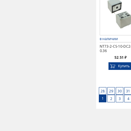
в наличии
NT73-2-CS-10-DC2
0.36
52.51 ₽
Купить
28
29
30
31
1
2
3
4