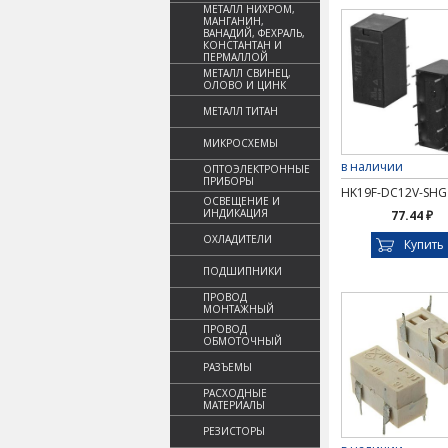
МЕТАЛЛ НИХРОМ,
МАНГАНИН,
ВАНАДИЙ, ФЕХРАЛЬ,
КОНСТАНТАН И
ПЕРМАЛЛОЙ
МЕТАЛЛ СВИНЕЦ,
ОЛОВО И ЦИНК
МЕТАЛЛ ТИТАН
МИКРОСХЕМЫ
в наличии
ОПТОЭЛЕКТРОННЫЕ
ПРИБОРЫ
HK19F-DC12V-SHG
ОСВЕЩЕНИЕ И
ИНДИКАЦИЯ
77.44 ₽
ОХЛАДИТЕЛИ
Купить
ПОДШИПНИКИ
ПРОВОД
МОНТАЖНЫЙ
ПРОВОД
ОБМОТОЧНЫЙ
РАЗЪЕМЫ
РАСХОДНЫЕ
МАТЕРИАЛЫ
РЕЗИСТОРЫ