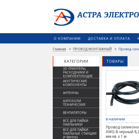
О КОМПАНИИ
ДОСТАВКА И ОПЛАТА
Главная
>
ПРОВОД МОНТАЖНЫЙ
>
Провод си
КАТЕГОРИИ
ТОВАРЫ
3D ПРИНТЕРЫ,
РАСХОДНИКИ И
КОМПЛЕКТУЮЩИЕ
АКУСТИЧЕСКИЕ
КОМПОНЕНТЫ
АНТЕННЫ
АЭРОЗОЛИ
ТЕХНИЧЕСКИЕ
ВЕНТИЛЯТОРЫ
в наличии
ВСЕ ДЛЯ ПАЙКИ:
ПАЯЛЬНИКИ
Провод силикон
ВСЕ ДЛЯ ПАЙКИ:
AWG-8 черный 8,
ПАЯЛЬНЫЕ СТАНЦИИ
мм.кв. х 1 м
И ВАННЫ