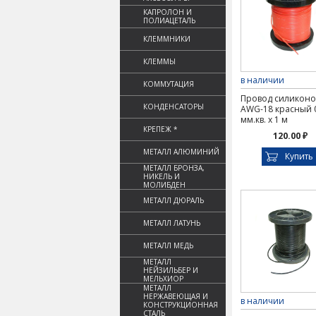
КАПРОЛОН И
ПОЛИАЦЕТАЛЬ
КЛЕММНИКИ
КЛЕММЫ
в наличии
КОММУТАЦИЯ
Провод силикон
КОНДЕНСАТОРЫ
AWG-18 красный 
мм.кв. х 1 м
КРЕПЕЖ *
120.00 ₽
МЕТАЛЛ АЛЮМИНИЙ
Купить
МЕТАЛЛ БРОНЗА,
НИКЕЛЬ И
МОЛИБДЕН
МЕТАЛЛ ДЮРАЛЬ
МЕТАЛЛ ЛАТУНЬ
МЕТАЛЛ МЕДЬ
МЕТАЛЛ
НЕЙЗИЛЬБЕР И
МЕЛЬХИОР
МЕТАЛЛ
НЕРЖАВЕЮЩАЯ И
в наличии
КОНСТРУКЦИОННАЯ
СТАЛЬ