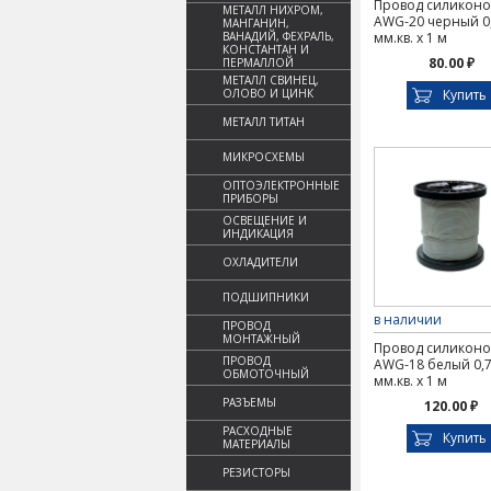
Провод силикон
МЕТАЛЛ НИХРОМ,
AWG-20 черный 0
МАНГАНИН,
ВАНАДИЙ, ФЕХРАЛЬ,
мм.кв. х 1 м
КОНСТАНТАН И
80.00 ₽
ПЕРМАЛЛОЙ
МЕТАЛЛ СВИНЕЦ,
ОЛОВО И ЦИНК
Купить
МЕТАЛЛ ТИТАН
МИКРОСХЕМЫ
ОПТОЭЛЕКТРОННЫЕ
ПРИБОРЫ
ОСВЕЩЕНИЕ И
ИНДИКАЦИЯ
ОХЛАДИТЕЛИ
ПОДШИПНИКИ
в наличии
ПРОВОД
МОНТАЖНЫЙ
Провод силикон
ПРОВОД
AWG-18 белый 0,
ОБМОТОЧНЫЙ
мм.кв. х 1 м
РАЗЪЕМЫ
120.00 ₽
РАСХОДНЫЕ
Купить
МАТЕРИАЛЫ
РЕЗИСТОРЫ