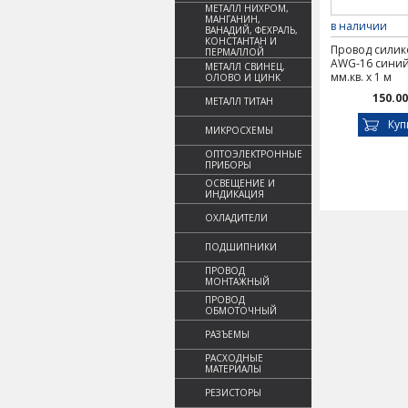
МЕТАЛЛ НИХРОМ,
МАНГАНИН,
в наличии
ВАНАДИЙ, ФЕХРАЛЬ,
КОНСТАНТАН И
Провод сили
ПЕРМАЛЛОЙ
AWG-16 синий
МЕТАЛЛ СВИНЕЦ,
мм.кв. х 1 м
ОЛОВО И ЦИНК
150.00
МЕТАЛЛ ТИТАН
Куп
МИКРОСХЕМЫ
ОПТОЭЛЕКТРОННЫЕ
ПРИБОРЫ
ОСВЕЩЕНИЕ И
ИНДИКАЦИЯ
ОХЛАДИТЕЛИ
ПОДШИПНИКИ
ПРОВОД
МОНТАЖНЫЙ
ПРОВОД
ОБМОТОЧНЫЙ
РАЗЪЕМЫ
РАСХОДНЫЕ
МАТЕРИАЛЫ
РЕЗИСТОРЫ