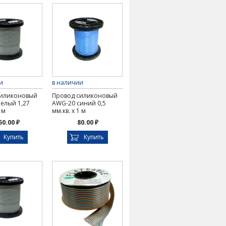
и
в наличии
силиконовый
Провод силиконовый
елый 1,27
AWG-20 синий 0,5
 м
мм.кв. х 1 м
50.00 ₽
80.00 ₽
Купить
Купить