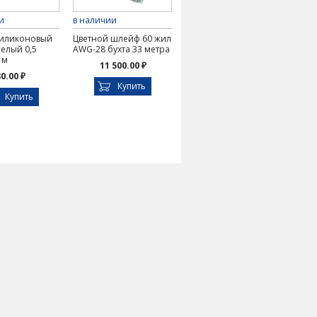
и
в наличии
силиконовый
Цветной шлейф 60 жил
елый 0,5
AWG-28 бухта 33 метра
 м
11 500.00 ₽
0.00 ₽
Купить
Купить