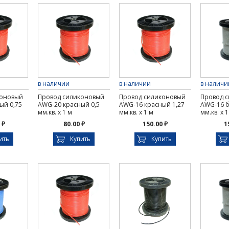
в наличии
в наличии
в наличи
коновый
Провод силиконовый
Провод силиконовый
Провод 
ый 0,75
AWG-20 красный 0,5
AWG-16 красный 1,27
AWG-16 б
мм.кв. х 1 м
мм.кв. х 1 м
мм.кв. х 1
 ₽
80.00 ₽
150.00 ₽
1
ить
Купить
Купить