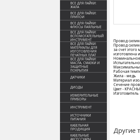
ВСЕ ДЛЯ ПАЙКИ:
ЖАЛА
ВСЕ ДЛЯ ПАЙКИ:
ПРИПОИ
ВСЕ ДЛЯ ПАЙКИ:
ФЛЮСЫ ПАЯЛЬНЫЕ
ВСЕ ДЛЯ ПАЙКИ:
ВСПОМОГАТЕЛЬНЫЙ
ИНСТРУМЕНТ
Провод силико
ВСЕ ДЛЯ ПАЙКИ:
Провод силик
МАТЕРИАЛЫ ДЛЯ
за счет этого
ИЗГОТОВЛЕНИЯ
изготовлена 
ПЕЧАТНЫХ ПЛАТ
Номинальное 
ВСЕ ДЛЯ ПАЙКИ:
Испытательно
МАСЛА, СМАЗКИ И
ЗАЩИТНЫЕ
Максимальный 
ПОКРЫТИЯ
Рабочая темпе
Жила - медь
ДАТЧИКИ
Материал изо
Сечение провод
ДИОДЫ
Цвет - КРАСН
Изготовитель 
ИЗМЕРИТЕЛЬНЫЕ
ПРИБОРЫ
ИНСТРУМЕНТ
ИСТОЧНИКИ
ПИТАНИЯ
КАБЕЛЬНАЯ
Другие 
ПРОДУКЦИЯ
КАБЕЛЬНЫЕ
АКСЕССУАРЫ