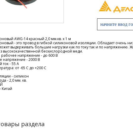
новый AWG-14 красный 2,0 мм.кв. х 1 м
оновый - это провод в гибкой силиконовой изоляции. Обладает очень н
 может выдерживать большие нагрузки как по току так и по напряжению. 
из высококачественной бескислородной меди.
рабочее напряжение - до 600 В
е напряжение - 2000 В
ток - 55 A
ратура: от -65 C до +200 C
ляции - силикон
а - 2,0 мм. кв.
ЫЙ
- Китай
товары раздела