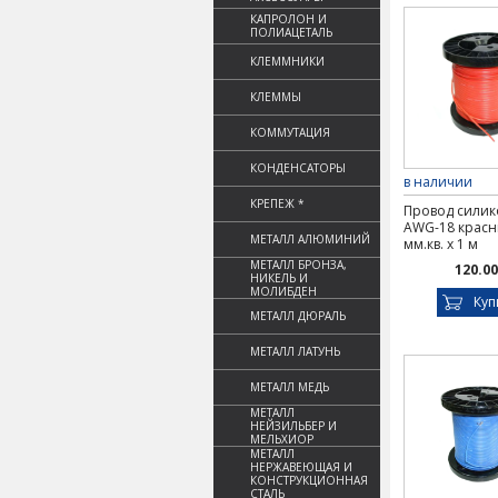
КАПРОЛОН И
ПОЛИАЦЕТАЛЬ
КЛЕММНИКИ
КЛЕММЫ
КОММУТАЦИЯ
КОНДЕНСАТОРЫ
в наличии
КРЕПЕЖ *
Провод сили
AWG-18 красн
МЕТАЛЛ АЛЮМИНИЙ
мм.кв. х 1 м
МЕТАЛЛ БРОНЗА,
120.00
НИКЕЛЬ И
МОЛИБДЕН
Куп
МЕТАЛЛ ДЮРАЛЬ
МЕТАЛЛ ЛАТУНЬ
МЕТАЛЛ МЕДЬ
МЕТАЛЛ
НЕЙЗИЛЬБЕР И
МЕЛЬХИОР
МЕТАЛЛ
НЕРЖАВЕЮЩАЯ И
КОНСТРУКЦИОННАЯ
СТАЛЬ