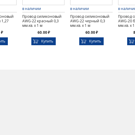
в наличии
в наличии
в наличи
коновый
Провод силиконовый
Провод силиконовый
Провод 
 1,27
AWG-22 красный 0,3
AWG-22 черный 0,3
AWG-20 б
мм.кв. х 1 м
мм.кв. х 1 м
мм.кв. х 1
 ₽
60.00 ₽
60.00 ₽
8
ить
Купить
Купить