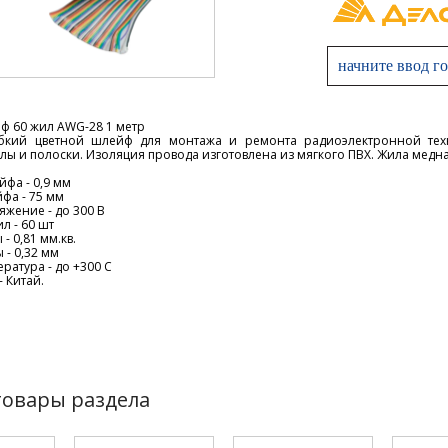
ф 60 жил AWG-28 1 метр
бкий цветной шлейф для монтажа и ремонта радиоэлектронной тех
лы и полоски. Изоляция провода изготовлена из мягкого ПВХ. Жила медна
фа - 0,9 мм
фа - 75 мм
яжение - до 300 В
л - 60 шт
- 0,81 мм.кв.
 - 0,32 мм
ратура - до +300 С
- Китай.
товары раздела