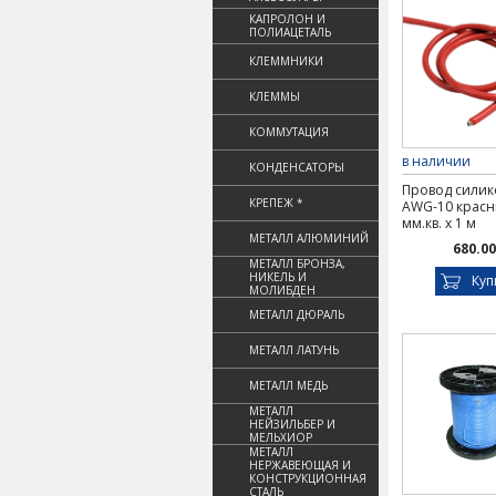
КАПРОЛОН И
ПОЛИАЦЕТАЛЬ
КЛЕММНИКИ
КЛЕММЫ
КОММУТАЦИЯ
в наличии
КОНДЕНСАТОРЫ
Провод сили
КРЕПЕЖ *
AWG-10 красн
мм.кв. х 1 м
МЕТАЛЛ АЛЮМИНИЙ
680.00
МЕТАЛЛ БРОНЗА,
НИКЕЛЬ И
Куп
МОЛИБДЕН
МЕТАЛЛ ДЮРАЛЬ
МЕТАЛЛ ЛАТУНЬ
МЕТАЛЛ МЕДЬ
МЕТАЛЛ
НЕЙЗИЛЬБЕР И
МЕЛЬХИОР
МЕТАЛЛ
НЕРЖАВЕЮЩАЯ И
КОНСТРУКЦИОННАЯ
СТАЛЬ