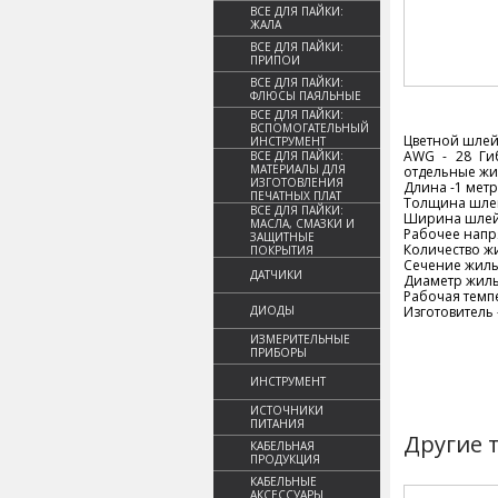
ВСЕ ДЛЯ ПАЙКИ:
ЖАЛА
ВСЕ ДЛЯ ПАЙКИ:
ПРИПОИ
ВСЕ ДЛЯ ПАЙКИ:
ФЛЮСЫ ПАЯЛЬНЫЕ
ВСЕ ДЛЯ ПАЙКИ:
ВСПОМОГАТЕЛЬНЫЙ
Цветной шлей
ИНСТРУМЕНТ
AWG - 28 Ги
ВСЕ ДЛЯ ПАЙКИ:
МАТЕРИАЛЫ ДЛЯ
отдельные жи
ИЗГОТОВЛЕНИЯ
Длина -1 метр
ПЕЧАТНЫХ ПЛАТ
Толщина шлей
ВСЕ ДЛЯ ПАЙКИ:
Ширина шлей
МАСЛА, СМАЗКИ И
Рабочее напр
ЗАЩИТНЫЕ
Количество жи
ПОКРЫТИЯ
Сечение жилы 
ДАТЧИКИ
Диаметр жилы
Рабочая темпе
ДИОДЫ
Изготовитель 
ИЗМЕРИТЕЛЬНЫЕ
ПРИБОРЫ
ИНСТРУМЕНТ
ИСТОЧНИКИ
ПИТАНИЯ
Другие 
КАБЕЛЬНАЯ
ПРОДУКЦИЯ
КАБЕЛЬНЫЕ
АКСЕССУАРЫ