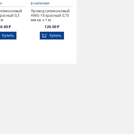
и
в наличии
силиконовый
Провод силиконовый
расный 0,3
AWG-18 красный 0,75
 м
мм.кв. х 1 м
0.00 ₽
120.00 ₽
Купить
Купить