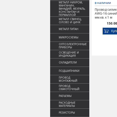
МЕТАЛЛ НИХРОМ,
в наличии
МАНГАНИН,
ВАНАДИЙ, ФЕХРАЛЬ,
Провод сили
КОНСТАНТАН И
AWG-16 синий
ПЕРМАЛЛОЙ
мм.кв. х 1 м
МЕТАЛЛ СВИНЕЦ,
ОЛОВО И ЦИНК
150.00
МЕТАЛЛ ТИТАН
Куп
МИКРОСХЕМЫ
ОПТОЭЛЕКТРОННЫЕ
ПРИБОРЫ
ОСВЕЩЕНИЕ И
ИНДИКАЦИЯ
ОХЛАДИТЕЛИ
ПОДШИПНИКИ
ПРОВОД
МОНТАЖНЫЙ
ПРОВОД
ОБМОТОЧНЫЙ
РАЗЪЕМЫ
РАСХОДНЫЕ
МАТЕРИАЛЫ
РЕЗИСТОРЫ