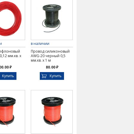
и
в наличии
тефлоновый
Провод силиконовый
,12 мм.кв. х
AWG-20 черный 0,5
мм.кв. х 1 м
00.00 ₽
80.00 ₽
Купить
Купить