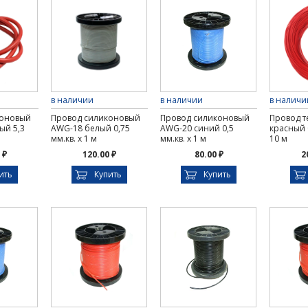
в наличии
в наличии
в наличи
коновый
Провод силиконовый
Провод силиконовый
Провод 
ый 5,3
AWG-18 белый 0,75
AWG-20 синий 0,5
красный 0
мм.кв. х 1 м
мм.кв. х 1 м
10 м
 ₽
120.00 ₽
80.00 ₽
2
ить
Купить
Купить