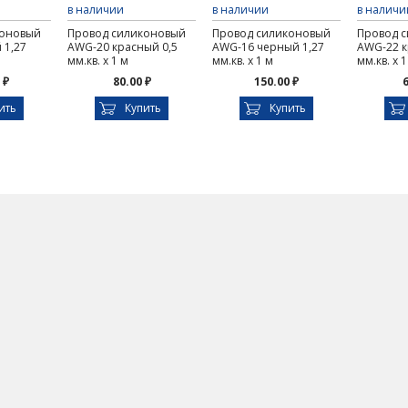
в наличии
в наличии
в наличи
коновый
Провод силиконовый
Провод силиконовый
Провод 
 1,27
AWG-20 красный 0,5
AWG-16 черный 1,27
AWG-22 к
мм.кв. х 1 м
мм.кв. х 1 м
мм.кв. х 1
 ₽
80.00 ₽
150.00 ₽
6
ить
Купить
Купить