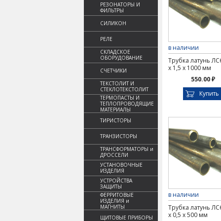
РЕЗОНАТОРЫ И
ФИЛЬТРЫ
СИЛИКОН
РЕЛЕ
в наличии
СКЛАДСКОЕ
ОБОРУДОВАНИЕ
Трубка латунь ЛС
х 1,5 х 1000 мм
СЧЕТЧИКИ
550.00 ₽
ТЕКСТОЛИТ И
СТЕКЛОТЕКСТОЛИТ
Купить
ТЕРМОПАСТЫ И
ТЕПЛОПРОВОДЯЩИЕ
МАТЕРИАЛЫ
ТИРИСТОРЫ
ТРАНЗИСТОРЫ
ТРАНСФОРМАТОРЫ и
ДРОССЕЛИ
УСТАНОВОЧНЫЕ
ИЗДЕЛИЯ
УСТРОЙСТВА
ЗАЩИТЫ
в наличии
ФЕРРИТОВЫЕ
ИЗДЕЛИЯ и
МАГНИТЫ
Трубка латунь ЛС
х 0,5 х 500 мм
ЩИТОВЫЕ ПРИБОРЫ