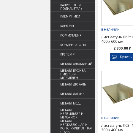
КАПРОЛОН И
ПОЛИАЦЕТАЛЬ
КЛЕММНИКИ
КЛЕММЫ
в наличии
КОММУТАЦИЯ
Лист латунь Л63т 0
400 х 600 мм
КОНДЕНСАТОРЫ
2 800.00 ₽
КРЕПЕЖ *
Купить
МЕТАЛЛ АЛЮМИНИЙ
МЕТАЛЛ БРОНЗА,
НИКЕЛЬ И
МОЛИБДЕН
МЕТАЛЛ ДЮРАЛЬ
МЕТАЛЛ ЛАТУНЬ
МЕТАЛЛ МЕДЬ
МЕТАЛЛ
НЕЙЗИЛЬБЕР И
МЕЛЬХИОР
в наличии
МЕТАЛЛ
НЕРЖАВЕЮЩАЯ И
Лист латунь Л63т 1
КОНСТРУКЦИОННАЯ
300 х 400 мм
СТАЛЬ