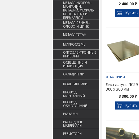
МЕТАЛЛ НИХРОМ,
2 400.00 ₽
МАНГАНИН,
ВАНАДИЙ, ФЕХРАЛЬ,
Купить
КОНСТАНТАН И
ПЕРМАЛЛОЙ
МЕТАЛЛ СВИНЕЦ,
ОЛОВО И ЦИНК
МЕТАЛЛ ТИТАН
МИКРОСХЕМЫ
ОПТОЭЛЕКТРОННЫЕ
ПРИБОРЫ
ОСВЕЩЕНИЕ И
ИНДИКАЦИЯ
ОХЛАДИТЕЛИ
в наличии
ПОДШИПНИКИ
Лист латунь ЛС59-
300 х 300 мм
ПРОВОД
МОНТАЖНЫЙ
3 300.00 ₽
ПРОВОД
Купить
ОБМОТОЧНЫЙ
РАЗЪЕМЫ
РАСХОДНЫЕ
МАТЕРИАЛЫ
РЕЗИСТОРЫ