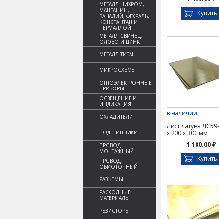
МЕТАЛЛ НИХРОМ,
МАНГАНИН,
Купить
ВАНАДИЙ, ФЕХРАЛЬ,
КОНСТАНТАН И
ПЕРМАЛЛОЙ
МЕТАЛЛ СВИНЕЦ,
ОЛОВО И ЦИНК
МЕТАЛЛ ТИТАН
МИКРОСХЕМЫ
ОПТОЭЛЕКТРОННЫЕ
ПРИБОРЫ
ОСВЕЩЕНИЕ И
ИНДИКАЦИЯ
в наличии
ОХЛАДИТЕЛИ
Лист латунь ЛС59-
ПОДШИПНИКИ
х 200 х 300 мм
1 100.00 ₽
ПРОВОД
МОНТАЖНЫЙ
Купить
ПРОВОД
ОБМОТОЧНЫЙ
РАЗЪЕМЫ
РАСХОДНЫЕ
МАТЕРИАЛЫ
РЕЗИСТОРЫ