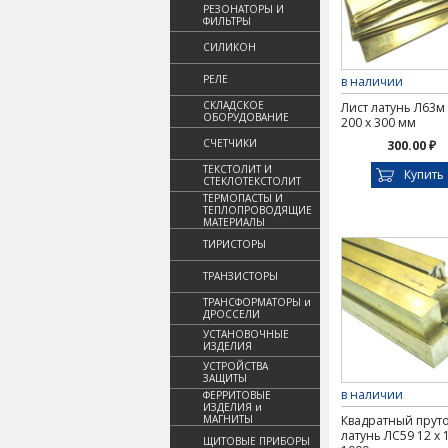
РЕЗОНАТОРЫ И
ФИЛЬТРЫ
СИЛИКОН
РЕЛЕ
в наличии
СКЛАДСКОЕ
Лист латунь Л63м 
ОБОРУДОВАНИЕ
200 х 300 мм
СЧЕТЧИКИ
300.00 ₽
ТЕКСТОЛИТ И
Купить
СТЕКЛОТЕКСТОЛИТ
ТЕРМОПАСТЫ И
ТЕПЛОПРОВОДЯЩИЕ
МАТЕРИАЛЫ
ТИРИСТОРЫ
ТРАНЗИСТОРЫ
ТРАНСФОРМАТОРЫ и
ДРОССЕЛИ
УСТАНОВОЧНЫЕ
ИЗДЕЛИЯ
УСТРОЙСТВА
ЗАЩИТЫ
в наличии
ФЕРРИТОВЫЕ
ИЗДЕЛИЯ и
МАГНИТЫ
Квадратный прут
латунь ЛС59 12 х 
ЩИТОВЫЕ ПРИБОРЫ