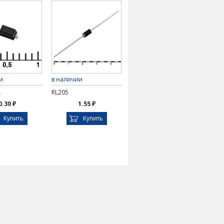
и
в наличии
L
RL205
0.30 ₽
1.55 ₽
Купить
Купить