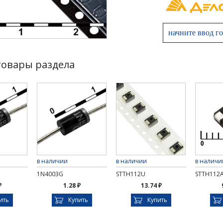
товары раздела
в наличии
в наличии
в наличи
1N4003G
STTH112U
STTH112
₽
1.28 ₽
13.74 ₽
ить
Купить
Купить