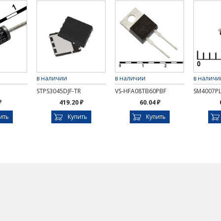
в наличии
в наличии
в наличи
STPS3045DJF-TR
VS-HFA08TB60PBF
SM4007P
₽
419.20 ₽
60.04 ₽
ить
Купить
Купить