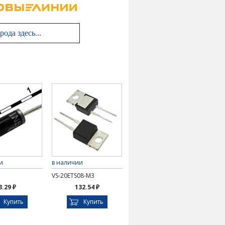
и
в наличии
VS-20ETS08-M3
3.29 ₽
132.54 ₽
Купить
Купить