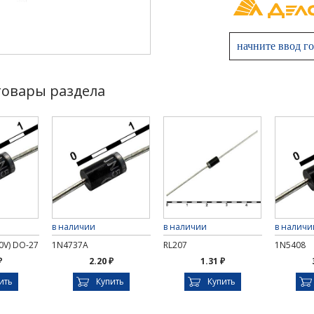
товары раздела
в наличии
в наличии
в наличи
0V) DO-27
1N4737A
RL207
1N5408
₽
2.20 ₽
1.31 ₽
ить
Купить
Купить