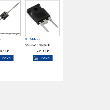
и
в наличии
VS-HFA15PB60-N3
0.18 ₽
231.18 ₽
Купить
Купить