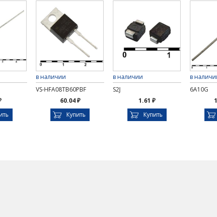
в наличии
в наличии
в наличи
VS-HFA08TB60PBF
S2J
6A10G
₽
60.04 ₽
1.61 ₽
1
ить
Купить
Купить