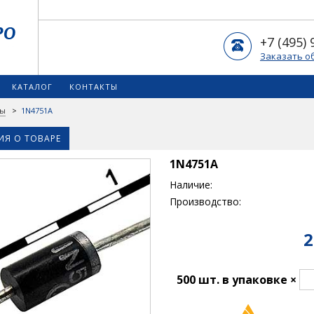
+7 (495) 
Заказать о
КАТАЛОГ
КОНТАКТЫ
ды
>
1N4751A
Я О ТОВАРЕ
1N4751A
Наличие:
Производство:
2
500 шт. в упаковке ×