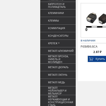
КАПРОЛОН И
ПОЛИАЦЕТАЛЬ
КЛЕММНИКИ
КЛЕММЫ
КОММУТАЦИЯ
КОНДЕНСАТОРЫ
в наличии
КРЕПЕЖ *
P6SMB6.8CA
МЕТАЛЛ АЛЮМИНИЙ
2.87 ₽
МЕТАЛЛ БРОНЗА,
Купить
НИКЕЛЬ И
МОЛИБДЕН
МЕТАЛЛ ДЮРАЛЬ
МЕТАЛЛ ЛАТУНЬ
МЕТАЛЛ МЕДЬ
МЕТАЛЛ
НЕЙЗИЛЬБЕР И
МЕЛЬХИОР
МЕТАЛЛ
НЕРЖАВЕЮЩАЯ И
КОНСТРУКЦИОННАЯ
СТАЛЬ