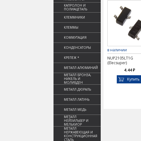
КАПРОЛОН И
ПОЛИАЦЕТАЛЬ
КЛЕММНИКИ
КЛЕММЫ
КОММУТАЦИЯ
КОНДЕНСАТОРЫ
в наличии
КРЕПЕЖ *
NUP2105LT1G
(Elecsuper)
МЕТАЛЛ АЛЮМИНИЙ
4.44 ₽
МЕТАЛЛ БРОНЗА,
НИКЕЛЬ И
Купить
МОЛИБДЕН
МЕТАЛЛ ДЮРАЛЬ
МЕТАЛЛ ЛАТУНЬ
МЕТАЛЛ МЕДЬ
МЕТАЛЛ
НЕЙЗИЛЬБЕР И
МЕЛЬХИОР
МЕТАЛЛ
НЕРЖАВЕЮЩАЯ И
КОНСТРУКЦИОННАЯ
СТАЛЬ