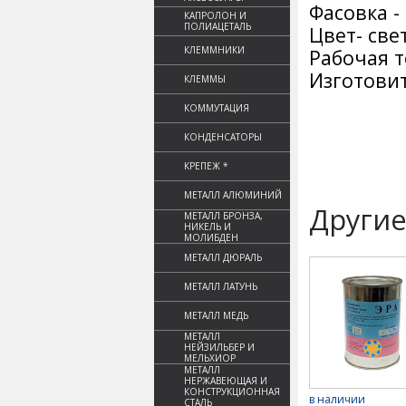
Фасовка -
КАПРОЛОН И
ПОЛИАЦЕТАЛЬ
Цвет- св
КЛЕММНИКИ
Рабочая т
Изготовит
КЛЕММЫ
КОММУТАЦИЯ
КОНДЕНСАТОРЫ
КРЕПЕЖ *
МЕТАЛЛ АЛЮМИНИЙ
Другие
МЕТАЛЛ БРОНЗА,
НИКЕЛЬ И
МОЛИБДЕН
МЕТАЛЛ ДЮРАЛЬ
МЕТАЛЛ ЛАТУНЬ
МЕТАЛЛ МЕДЬ
МЕТАЛЛ
НЕЙЗИЛЬБЕР И
МЕЛЬХИОР
МЕТАЛЛ
НЕРЖАВЕЮЩАЯ И
КОНСТРУКЦИОННАЯ
в наличии
СТАЛЬ