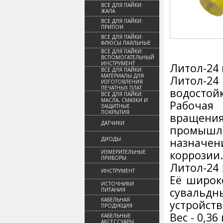
ВСЕ ДЛЯ ПАЙКИ:
ЖАЛА
ВСЕ ДЛЯ ПАЙКИ:
ПРИПОИ
ВСЕ ДЛЯ ПАЙКИ:
ФЛЮСЫ ПАЯЛЬНЫЕ
ВСЕ ДЛЯ ПАЙКИ:
ВСПОМОГАТЕЛЬНЫЙ
ИНСТРУМЕНТ
Литол-24 
ВСЕ ДЛЯ ПАЙКИ:
МАТЕРИАЛЫ ДЛЯ
Литол-2
ИЗГОТОВЛЕНИЯ
ПЕЧАТНЫХ ПЛАТ
водостойк
ВСЕ ДЛЯ ПАЙКИ:
МАСЛА, СМАЗКИ И
Рабочая 
ЗАЩИТНЫЕ
ПОКРЫТИЯ
вращени
ДАТЧИКИ
промышл
ДИОДЫ
назначен
коррозии.
ИЗМЕРИТЕЛЬНЫЕ
ПРИБОРЫ
Литол-24 
ИНСТРУМЕНТ
Её широк
ИСТОЧНИКИ
сувальд
ПИТАНИЯ
КАБЕЛЬНАЯ
устройств 
ПРОДУКЦИЯ
Вес - 0,36 
КАБЕЛЬНЫЕ
АКСЕССУАРЫ