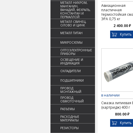
МЕТАЛЛ НИХРОМ,
Авиационная
МАНГАНИН,
пластичная
ВАНАДИЙ, ФЕХРАЛЬ,
КОНСТАНТАН И
термостойкая см
ПЕРМАЛЛОЙ
ЭРА 0,75 кг
МЕТАЛЛ СВИНЕЦ,
ОЛОВО И ЦИНК
2 400.00 ₽
МЕТАЛЛ ТИТАН
Купить
МИКРОСХЕМЫ
ОПТОЭЛЕКТРОННЫЕ
ПРИБОРЫ
ОСВЕЩЕНИЕ И
ИНДИКАЦИЯ
ОХЛАДИТЕЛИ
ПОДШИПНИКИ
ПРОВОД
МОНТАЖНЫЙ
в наличии
ПРОВОД
ОБМОТОЧНЫЙ
Смазка литиевая 
(картридж) 400 г
РАЗЪЕМЫ
800.00 ₽
РАСХОДНЫЕ
МАТЕРИАЛЫ
Купить
РЕЗИСТОРЫ