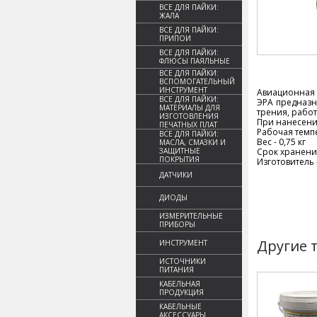
ВСЕ ДЛЯ ПАЙКИ:
ЖАЛА
ВСЕ ДЛЯ ПАЙКИ:
ПРИПОИ
ВСЕ ДЛЯ ПАЙКИ:
ФЛЮСЫ ПАЯЛЬНЫЕ
ВСЕ ДЛЯ ПАЙКИ:
ВСПОМОГАТЕЛЬНЫЙ
ИНСТРУМЕНТ
Авиационная п
ВСЕ ДЛЯ ПАЙКИ:
ЭРА предназн
МАТЕРИАЛЫ ДЛЯ
трения, работ
ИЗГОТОВЛЕНИЯ
При нанесени
ПЕЧАТНЫХ ПЛАТ
Рабочая темпе
ВСЕ ДЛЯ ПАЙКИ:
Вес - 0,75 кг
МАСЛА, СМАЗКИ И
ЗАЩИТНЫЕ
Срок хранения
ПОКРЫТИЯ
Изготовитель 
ДАТЧИКИ
ДИОДЫ
ИЗМЕРИТЕЛЬНЫЕ
ПРИБОРЫ
Другие 
ИНСТРУМЕНТ
ИСТОЧНИКИ
ПИТАНИЯ
КАБЕЛЬНАЯ
ПРОДУКЦИЯ
КАБЕЛЬНЫЕ
АКСЕССУАРЫ