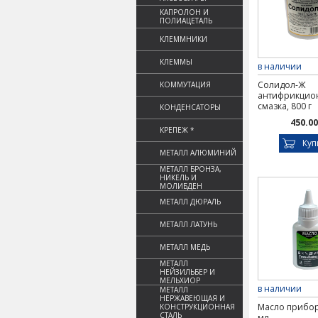
КАПРОЛОН И
ПОЛИАЦЕТАЛЬ
КЛЕММНИКИ
КЛЕММЫ
в наличии
Солидол-Ж
КОММУТАЦИЯ
антифрикцио
смазка, 800 г
КОНДЕНСАТОРЫ
450.00
КРЕПЕЖ *
Куп
МЕТАЛЛ АЛЮМИНИЙ
МЕТАЛЛ БРОНЗА,
НИКЕЛЬ И
МОЛИБДЕН
МЕТАЛЛ ДЮРАЛЬ
МЕТАЛЛ ЛАТУНЬ
МЕТАЛЛ МЕДЬ
МЕТАЛЛ
НЕЙЗИЛЬБЕР И
МЕЛЬХИОР
в наличии
МЕТАЛЛ
НЕРЖАВЕЮЩАЯ И
Масло прибор
КОНСТРУКЦИОННАЯ
СТАЛЬ
мл