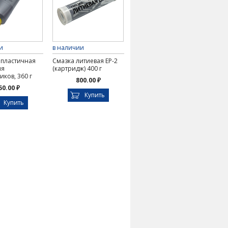
и
в наличии
 пластичная
Смазка литиевая ЕР-2
ля
(картридж) 400 г
ков, 360 г
800.00 ₽
50.00 ₽
Купить
Купить