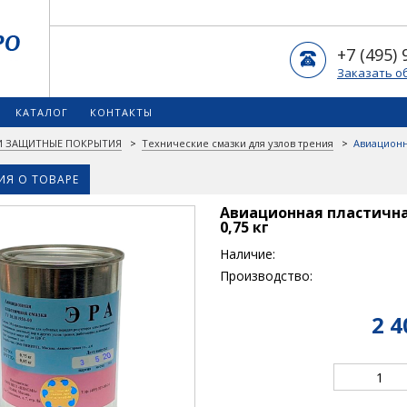
+7 (495) 
Заказать о
КАТАЛОГ
КОНТАКТЫ
 И ЗАЩИТНЫЕ ПОКРЫТИЯ
>
Технические смазки для узлов трения
>
Авиационн
Я О ТОВАРЕ
Авиационная пластична
0,75 кг
Наличие:
Производство:
2 4