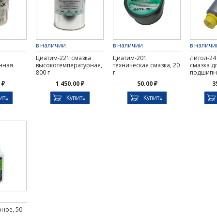
в наличии
в наличии
в наличи
Циатим-221 смазка
Циатим-201
Литол-24
нная
высокотемпературная,
техническая смазка, 20
смазка д
800 г
г
подшипни
 ₽
1 450.00 ₽
50.00 ₽
3
ить
Купить
Купить
ное, 50