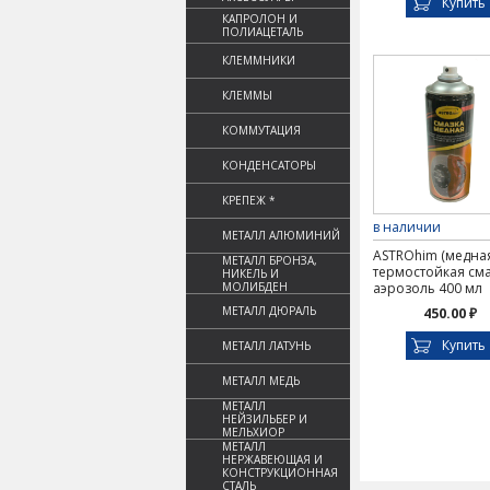
Купить
КАПРОЛОН И
ПОЛИАЦЕТАЛЬ
КЛЕММНИКИ
КЛЕММЫ
КОММУТАЦИЯ
КОНДЕНСАТОРЫ
КРЕПЕЖ *
в наличии
МЕТАЛЛ АЛЮМИНИЙ
ASTROhim (медна
МЕТАЛЛ БРОНЗА,
термостойкая сма
НИКЕЛЬ И
МОЛИБДЕН
аэрозоль 400 мл
МЕТАЛЛ ДЮРАЛЬ
450.00 ₽
Купить
МЕТАЛЛ ЛАТУНЬ
МЕТАЛЛ МЕДЬ
МЕТАЛЛ
НЕЙЗИЛЬБЕР И
МЕЛЬХИОР
МЕТАЛЛ
НЕРЖАВЕЮЩАЯ И
КОНСТРУКЦИОННАЯ
СТАЛЬ