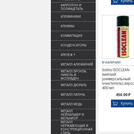
Купить
КАПРОЛОН И
ПОЛИАЦЕТАЛЬ
КЛЕММНИКИ
КЛЕММЫ
КОММУТАЦИЯ
КОНДЕНСАТОРЫ
КРЕПЕЖ *
в наличии
МЕТАЛЛ АЛЮМИНИЙ
Solins ISOCLEAN
МЕТАЛЛ БРОНЗА,
(мягкий
НИКЕЛЬ И
МОЛИБДЕН
универсальный
очиститель) аэро
МЕТАЛЛ ДЮРАЛЬ
400 мл
450.00 ₽
МЕТАЛЛ ЛАТУНЬ
Купить
МЕТАЛЛ МЕДЬ
МЕТАЛЛ
НЕЙЗИЛЬБЕР И
МЕЛЬХИОР
МЕТАЛЛ
НЕРЖАВЕЮЩАЯ И
КОНСТРУКЦИОННАЯ
СТАЛЬ