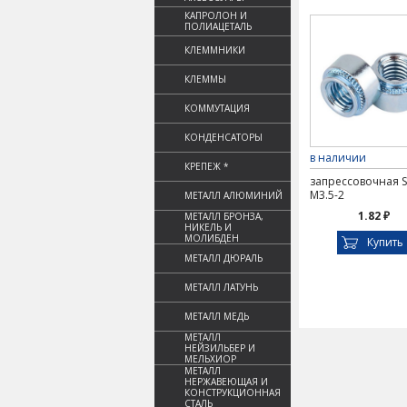
КАПРОЛОН И
ПОЛИАЦЕТАЛЬ
КЛЕММНИКИ
КЛЕММЫ
КОММУТАЦИЯ
КОНДЕНСАТОРЫ
в наличии
КРЕПЕЖ *
запрессовочная S
M3.5-2
МЕТАЛЛ АЛЮМИНИЙ
1.82 ₽
МЕТАЛЛ БРОНЗА,
НИКЕЛЬ И
МОЛИБДЕН
Купить
МЕТАЛЛ ДЮРАЛЬ
МЕТАЛЛ ЛАТУНЬ
МЕТАЛЛ МЕДЬ
МЕТАЛЛ
НЕЙЗИЛЬБЕР И
МЕЛЬХИОР
МЕТАЛЛ
НЕРЖАВЕЮЩАЯ И
КОНСТРУКЦИОННАЯ
СТАЛЬ