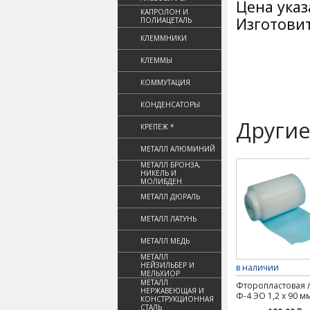
Цена указ
КАПРОЛОН И
Изготовит
ПОЛИАЦЕТАЛЬ
КЛЕММНИКИ
КЛЕММЫ
КОММУТАЦИЯ
КОНДЕНСАТОРЫ
Другие
КРЕПЕЖ *
МЕТАЛЛ АЛЮМИНИЙ
МЕТАЛЛ БРОНЗА,
НИКЕЛЬ И
МОЛИБДЕН
МЕТАЛЛ ДЮРАЛЬ
МЕТАЛЛ ЛАТУНЬ
МЕТАЛЛ МЕДЬ
МЕТАЛЛ
НЕЙЗИЛЬБЕР И
в наличии
МЕЛЬХИОР
МЕТАЛЛ
Фторопластовая 
НЕРЖАВЕЮЩАЯ И
Ф-4 ЭО 1,2 х 90 м
КОНСТРУКЦИОННАЯ
СТАЛЬ