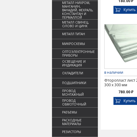
180.00 ₽
МЕТАЛЛ НИХРОМ,
МАНГАНИН,
Купить
ВАНАДИЙ, ФЕХРАЛЬ,
КОНСТАНТАН И
ПЕРМАЛЛОЙ
МЕТАЛЛ СВИНЕЦ,
ОЛОВО И ЦИНК
МЕТАЛЛ ТИТАН
МИКРОСХЕМЫ
ОПТОЭЛЕКТРОННЫЕ
ПРИБОРЫ
ОСВЕЩЕНИЕ И
ИНДИКАЦИЯ
в наличии
ОХЛАДИТЕЛИ
Фторопласт лист 
ПОДШИПНИКИ
300 х 300 мм
ПРОВОД
780.00 ₽
МОНТАЖНЫЙ
Купить
ПРОВОД
ОБМОТОЧНЫЙ
РАЗЪЕМЫ
РАСХОДНЫЕ
МАТЕРИАЛЫ
РЕЗИСТОРЫ