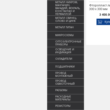
МЕТАЛЛ НИХРОМ,
Фторопласт ли
МАНГАНИН,
ВАНАДИЙ, ФЕХРАЛЬ,
300 х 300 мм
КОНСТАНТАН И
ПЕРМАЛЛОЙ
3 400.0
МЕТАЛЛ СВИНЕЦ,
ОЛОВО И ЦИНК
Куп
МЕТАЛЛ ТИТАН
МИКРОСХЕМЫ
ОПТОЭЛЕКТРОННЫЕ
ПРИБОРЫ
ОСВЕЩЕНИЕ И
ИНДИКАЦИЯ
ОХЛАДИТЕЛИ
ПОДШИПНИКИ
ПРОВОД
МОНТАЖНЫЙ
ПРОВОД
ОБМОТОЧНЫЙ
РАЗЪЕМЫ
РАСХОДНЫЕ
МАТЕРИАЛЫ
РЕЗИСТОРЫ