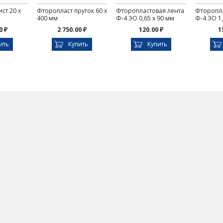
ст 20 х
Фторопласт пруток 60 х
Фторопластовая лента
Фторопла
400 мм
Ф-4 ЭО 0,65 х 90 мм
Ф-4 ЭО 1,
0 ₽
2 750.00 ₽
120.00 ₽
1
ить
Купить
Купить