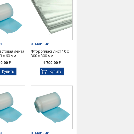
и
в наличии
стовая лента
Фторопласт лист 10 х
3 х 60 мм
300 х 300 мм
0.00 ₽
1 700.00 ₽
Купить
Купить
и
в наличии