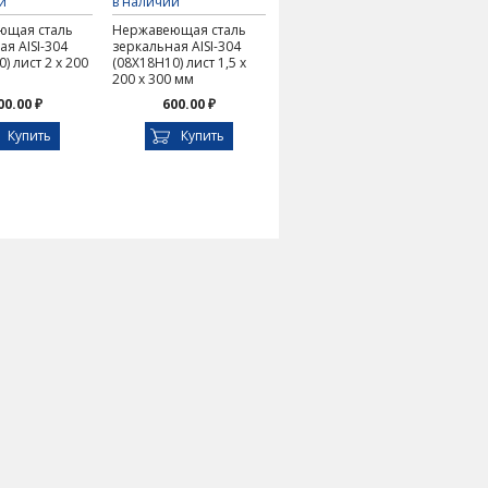
и
в наличии
ющая сталь
Нержавеющая сталь
я AISI-304
зеркальная AISI-304
) лист 2 х 200
(08Х18Н10) лист 1,5 х
200 х 300 мм
00.00 ₽
600.00 ₽
Купить
Купить