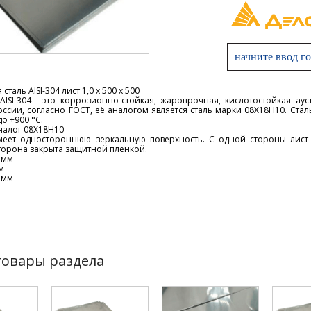
таль AISI-304 лист 1,0 х 500 х 500
AISI-304 - это коррозионно-стойкая, жаропрочная, кислотостойкая ау
России, согласно ГОСТ, её аналогом является сталь марки 08Х18Н10. Ст
до +900 °С
.
налог 08Х18Н10
меет одностороннюю зеркальную поверхность. С одной стороны лист 
торона закрыта защитной плёнкой.
 мм
м
 мм
товары раздела