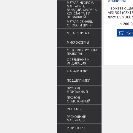
в наличии
МЕТАЛЛ НИХРОМ,
МАНГАНИН,
Нержавеющая
ВАНАДИЙ, ФЕХРАЛЬ,
AISI-304 (08Х1
КОНСТАНТАН И
лист 1,5 х 300
ПЕРМАЛЛОЙ
МЕТАЛЛ СВИНЕЦ,
1 200.0
ОЛОВО И ЦИНК
Куп
МЕТАЛЛ ТИТАН
МИКРОСХЕМЫ
ОПТОЭЛЕКТРОННЫЕ
ПРИБОРЫ
ОСВЕЩЕНИЕ И
ИНДИКАЦИЯ
ОХЛАДИТЕЛИ
ПОДШИПНИКИ
ПРОВОД
МОНТАЖНЫЙ
ПРОВОД
ОБМОТОЧНЫЙ
РАЗЪЕМЫ
РАСХОДНЫЕ
МАТЕРИАЛЫ
РЕЗИСТОРЫ