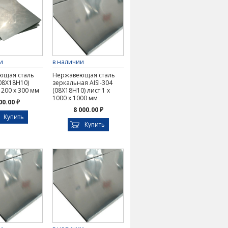
и
в наличии
ющая сталь
Нержавеющая сталь
(08Х18Н10)
зеркальная AISI-304
х 200 х 300 мм
(08Х18Н10) лист 1 х
1000 х 1000 мм
00.00 ₽
8 000.00 ₽
Купить
Купить