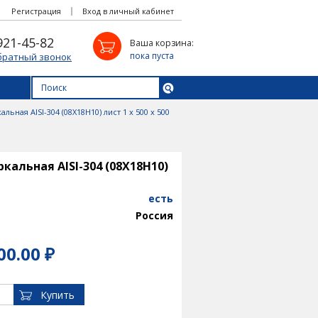
Регистрация
Вход в личный кабинет
921-45-82
Ваша корзина:
пока пуста
братный звонок
ьная AISI-304 (08Х18Н10) лист 1 х 500 х 500
альная AISI-304 (08Х18Н10)
есть
Россия
00.00 ₽