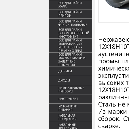
ВСЕ ДЛЯ ПАЙКИ:
ЖАЛА
ВСЕ ДЛЯ ПАЙКИ:
ПРИПОИ
ВСЕ ДЛЯ ПАЙКИ:
ФЛЮСЫ ПАЯЛЬНЫЕ
ВСЕ ДЛЯ ПАЙКИ:
ВСПОМОГАТЕЛЬНЫЙ
ИНСТРУМЕНТ
Нержавеющ
ВСЕ ДЛЯ ПАЙКИ:
МАТЕРИАЛЫ ДЛЯ
12Х18Н1
ИЗГОТОВЛЕНИЯ
ПЕЧАТНЫХ ПЛАТ
аустени
ВСЕ ДЛЯ ПАЙКИ:
МАСЛА, СМАЗКИ И
промышле
ЗАЩИТНЫЕ
ПОКРЫТИЯ
химическ
ДАТЧИКИ
эксплуат
ДИОДЫ
высоких т
12Х18Н1
ИЗМЕРИТЕЛЬНЫЕ
ПРИБОРЫ
различны
ИНСТРУМЕНТ
Сталь не 
ИСТОЧНИКИ
Из марки
ПИТАНИЯ
КАБЕЛЬНАЯ
сборок. 
ПРОДУКЦИЯ
сварке.
КАБЕЛЬНЫЕ
АКСЕССУАРЫ