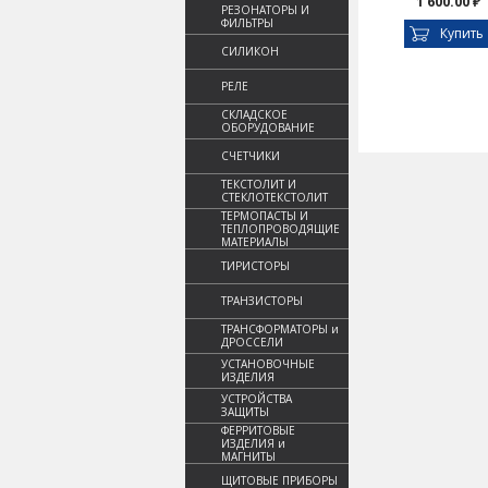
1 600.00 ₽
РЕЗОНАТОРЫ И
ФИЛЬТРЫ
Купить
СИЛИКОН
РЕЛЕ
СКЛАДСКОЕ
ОБОРУДОВАНИЕ
СЧЕТЧИКИ
ТЕКСТОЛИТ И
СТЕКЛОТЕКСТОЛИТ
ТЕРМОПАСТЫ И
ТЕПЛОПРОВОДЯЩИЕ
МАТЕРИАЛЫ
ТИРИСТОРЫ
ТРАНЗИСТОРЫ
ТРАНСФОРМАТОРЫ и
ДРОССЕЛИ
УСТАНОВОЧНЫЕ
ИЗДЕЛИЯ
УСТРОЙСТВА
ЗАЩИТЫ
ФЕРРИТОВЫЕ
ИЗДЕЛИЯ и
МАГНИТЫ
ЩИТОВЫЕ ПРИБОРЫ