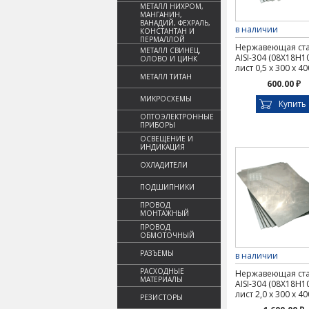
МЕТАЛЛ НИХРОМ,
МАНГАНИН,
ВАНАДИЙ, ФЕХРАЛЬ,
в наличии
КОНСТАНТАН И
ПЕРМАЛЛОЙ
Нержавеющая ст
МЕТАЛЛ СВИНЕЦ,
AISI-304 (08Х18Н1
ОЛОВО И ЦИНК
лист 0,5 х 300 х 4
МЕТАЛЛ ТИТАН
600.00 ₽
МИКРОСХЕМЫ
Купить
ОПТОЭЛЕКТРОННЫЕ
ПРИБОРЫ
ОСВЕЩЕНИЕ И
ИНДИКАЦИЯ
ОХЛАДИТЕЛИ
ПОДШИПНИКИ
ПРОВОД
МОНТАЖНЫЙ
ПРОВОД
ОБМОТОЧНЫЙ
РАЗЪЕМЫ
в наличии
РАСХОДНЫЕ
Нержавеющая ст
МАТЕРИАЛЫ
AISI-304 (08Х18Н1
лист 2,0 х 300 х 4
РЕЗИСТОРЫ