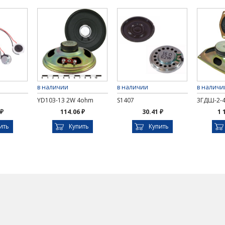
в наличии
в наличии
в наличи
YD103-13 2W 4ohm
S1407
3ГДШ-2-
 ₽
114.06 ₽
30.41 ₽
1 
ить
Купить
Купить