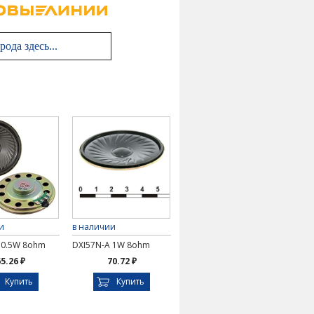
и
в наличии
 0.5W 8ohm
DXI57N-A 1W 8ohm
5.26 ₽
70.72 ₽
Купить
Купить