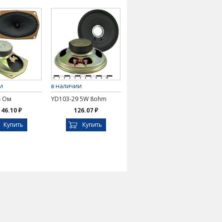
и
в наличии
4 Ом
YD103-29 5W 8ohm
146.10 ₽
126.07 ₽
Купить
Купить