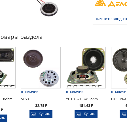
товары раздела
в наличии
в наличии
в наличи
LF 8ohm
S1605
YD103-71 6W 8ohm
DXI50N-A
32.75 ₽
151.63 ₽
6
 ₽
Купить
Купить
ить