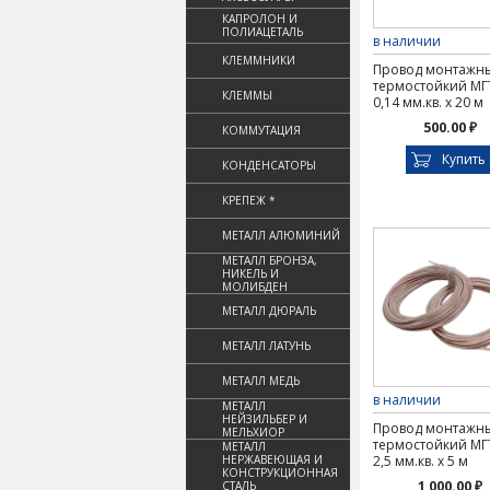
КАПРОЛОН И
ПОЛИАЦЕТАЛЬ
в наличии
КЛЕММНИКИ
Провод монтажн
термостойкий М
КЛЕММЫ
0,14 мм.кв. х 20 м
500.00 ₽
КОММУТАЦИЯ
Купить
КОНДЕНСАТОРЫ
КРЕПЕЖ *
МЕТАЛЛ АЛЮМИНИЙ
МЕТАЛЛ БРОНЗА,
НИКЕЛЬ И
МОЛИБДЕН
МЕТАЛЛ ДЮРАЛЬ
МЕТАЛЛ ЛАТУНЬ
МЕТАЛЛ МЕДЬ
в наличии
МЕТАЛЛ
НЕЙЗИЛЬБЕР И
Провод монтажн
МЕЛЬХИОР
термостойкий М
МЕТАЛЛ
НЕРЖАВЕЮЩАЯ И
2,5 мм.кв. х 5 м
КОНСТРУКЦИОННАЯ
1 000.00 ₽
СТАЛЬ