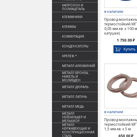
КАПРОЛОН И
ПОЛИАЦЕТАЛЬ
в наличии
КЛЕММНИКИ
Провод монтажн
термостойкий М
КЛЕММЫ
0,05 мм.кв. х 100 
катушке)
КОММУТАЦИЯ
1 750.00 ₽
КОНДЕНСАТОРЫ
Купить
КРЕПЕЖ *
МЕТАЛЛ АЛЮМИНИЙ
МЕТАЛЛ БРОНЗА,
НИКЕЛЬ И
МОЛИБДЕН
МЕТАЛЛ ДЮРАЛЬ
МЕТАЛЛ ЛАТУНЬ
МЕТАЛЛ МЕДЬ
в наличии
МЕТАЛЛ
НЕЙЗИЛЬБЕР И
Провод монтажн
МЕЛЬХИОР
термостойкий М
МЕТАЛЛ
НЕРЖАВЕЮЩАЯ И
1,5 мм.кв. х 5 м
КОНСТРУКЦИОННАЯ
650.00 ₽
СТАЛЬ