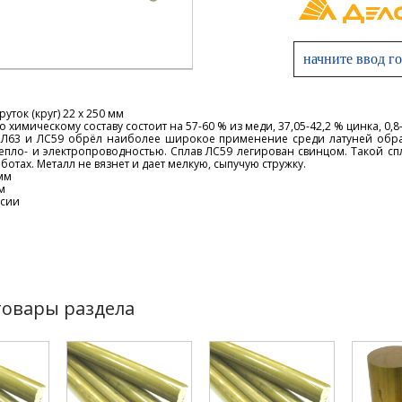
руток (круг) 22 х 250 мм
о химическому составу состоит на 57-60 % из меди, 37,05-42,2 % цинка, 0,8
и
Л63
и
ЛС59
обрёл наиболее широкое применение среди латуней обра
епло- и электропроводностью. Сплав
ЛС59
легирован свинцом. Такой сп
отах. Металл не вязнет и дает мелкую, сыпучую стружку.
мм
м
ссии
товары раздела