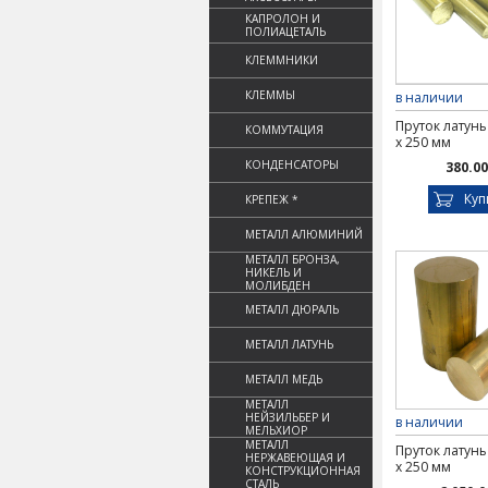
КАПРОЛОН И
ПОЛИАЦЕТАЛЬ
КЛЕММНИКИ
КЛЕММЫ
в наличии
Пруток латунь
КОММУТАЦИЯ
х 250 мм
КОНДЕНСАТОРЫ
380.00
Куп
КРЕПЕЖ *
МЕТАЛЛ АЛЮМИНИЙ
МЕТАЛЛ БРОНЗА,
НИКЕЛЬ И
МОЛИБДЕН
МЕТАЛЛ ДЮРАЛЬ
МЕТАЛЛ ЛАТУНЬ
МЕТАЛЛ МЕДЬ
МЕТАЛЛ
НЕЙЗИЛЬБЕР И
в наличии
МЕЛЬХИОР
МЕТАЛЛ
Пруток латунь
НЕРЖАВЕЮЩАЯ И
х 250 мм
КОНСТРУКЦИОННАЯ
СТАЛЬ