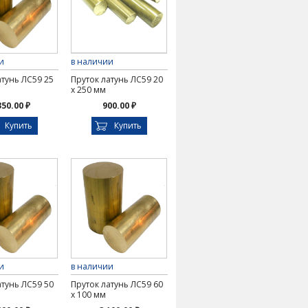
и
в наличии
атунь ЛС59 25
Пруток латунь ЛС59 20
х 250 мм
350.00 ₽
900.00 ₽
Купить
Купить
и
в наличии
атунь ЛС59 50
Пруток латунь ЛС59 60
х 100 мм