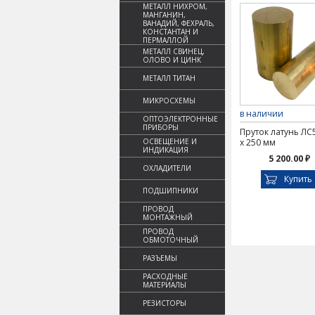
МЕТАЛЛ НИХРОМ,
МАНГАНИН,
ВАНАДИЙ, ФЕХРАЛЬ,
КОНСТАНТАН И
ПЕРМАЛЛОЙ
МЕТАЛЛ СВИНЕЦ,
ОЛОВО И ЦИНК
МЕТАЛЛ ТИТАН
МИКРОСХЕМЫ
в наличии
ОПТОЭЛЕКТРОННЫЕ
ПРИБОРЫ
Пруток латунь ЛС
ОСВЕЩЕНИЕ И
х 250 мм
ИНДИКАЦИЯ
5 200.00 ₽
ОХЛАДИТЕЛИ
Купить
ПОДШИПНИКИ
ПРОВОД
МОНТАЖНЫЙ
ПРОВОД
ОБМОТОЧНЫЙ
РАЗЪЕМЫ
РАСХОДНЫЕ
МАТЕРИАЛЫ
РЕЗИСТОРЫ