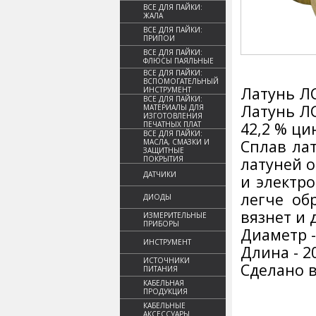
ВСЕ ДЛЯ ПАЙКИ:
ЖАЛА
ВСЕ ДЛЯ ПАЙКИ:
ПРИПОИ
ВСЕ ДЛЯ ПАЙКИ:
ФЛЮСЫ ПАЯЛЬНЫЕ
ВСЕ ДЛЯ ПАЙКИ:
ВСПОМОГАТЕЛЬНЫЙ
Латунь ЛС
ИНСТРУМЕНТ
ВСЕ ДЛЯ ПАЙКИ:
Латунь ЛС
МАТЕРИАЛЫ ДЛЯ
ИЗГОТОВЛЕНИЯ
42,2 % ци
ПЕЧАТНЫХ ПЛАТ
ВСЕ ДЛЯ ПАЙКИ:
Сплав ла
МАСЛА, СМАЗКИ И
ЗАЩИТНЫЕ
ПОКРЫТИЯ
латуней 
ДАТЧИКИ
и электр
легче об
ДИОДЫ
вязнет и 
ИЗМЕРИТЕЛЬНЫЕ
ПРИБОРЫ
Диаметр -
ИНСТРУМЕНТ
Длина - 2
ИСТОЧНИКИ
Сделано в
ПИТАНИЯ
КАБЕЛЬНАЯ
ПРОДУКЦИЯ
КАБЕЛЬНЫЕ
АКСЕССУАРЫ