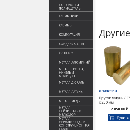
КАПРОЛОН И
ПОЛИАЦЕТАЛЬ
КЛЕММНИКИ
КЛЕММЫ
Другие
КОММУТАЦИЯ
КОНДЕНСАТОРЫ
КРЕПЕЖ *
МЕТАЛЛ АЛЮМИНИЙ
МЕТАЛЛ БРОНЗА,
НИКЕЛЬ И
МОЛИБДЕН
МЕТАЛЛ ДЮРАЛЬ
в наличии
МЕТАЛЛ ЛАТУНЬ
Пруток латунь ЛС
МЕТАЛЛ МЕДЬ
х 250 мм
МЕТАЛЛ
2 050.00 ₽
НЕЙЗИЛЬБЕР И
МЕЛЬХИОР
Купить
МЕТАЛЛ
НЕРЖАВЕЮЩАЯ И
КОНСТРУКЦИОННАЯ
СТАЛЬ