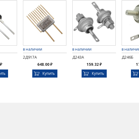
в наличии
в наличии
в наличи
2Д917А
Д243А
Д246Б
 ₽
648.00 ₽
159.32 ₽
1
ить
Купить
Купить