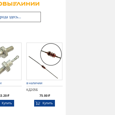
и
в наличии
КД205Б
3.20 ₽
75.00 ₽
Купить
Купить