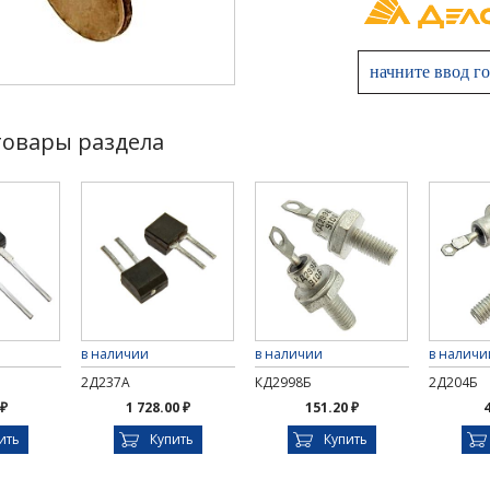
товары раздела
в наличии
в наличии
в наличи
2Д237А
КД2998Б
2Д204Б
 ₽
1 728.00 ₽
151.20 ₽
4
ить
Купить
Купить