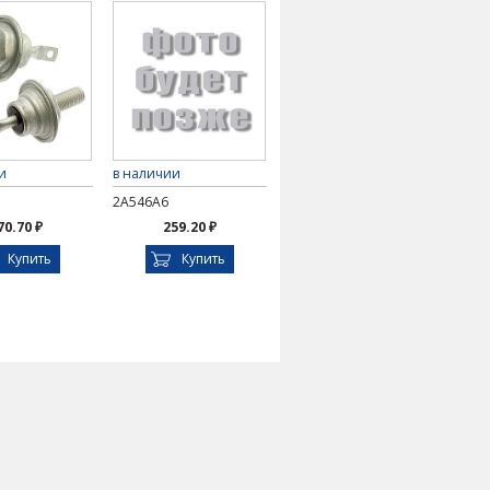
и
в наличии
2А546А6
70.70 ₽
259.20 ₽
Купить
Купить