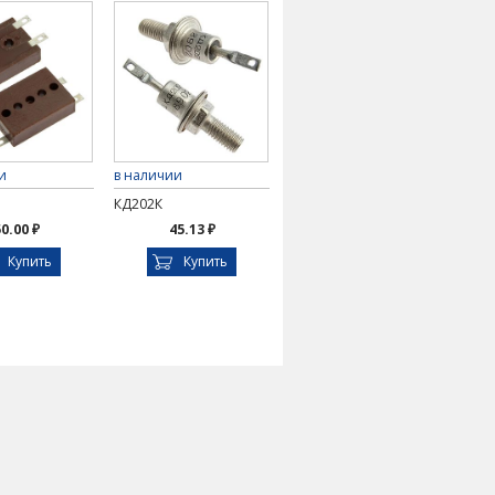
и
в наличии
КД202К
0.00 ₽
45.13 ₽
Купить
Купить