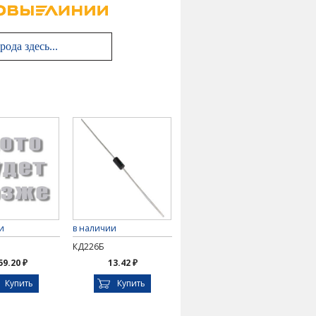
и
в наличии
КД226Б
59.20 ₽
13.42 ₽
Купить
Купить