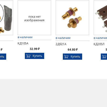
пока нет
изображения
в наличии
в наличии
в наличи
КД105А
2Д921А
КД205Л
32.99 ₽
 ₽
64.80 ₽
5
Купить
ить
Купить