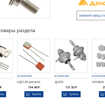
товары раздела
в наличии
в наличии
в наличи
КД212В (металл)
Д247Б
2А546А6
 ₽
194.40 ₽
121.92 ₽
2
ить
Купить
Купить