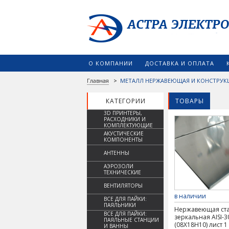
О КОМПАНИИ
ДОСТАВКА И ОПЛАТА
Главная
>
МЕТАЛЛ НЕРЖАВЕЮЩАЯ И КОНСТРУК
КАТЕГОРИИ
ТОВАРЫ
3D ПРИНТЕРЫ,
РАСХОДНИКИ И
КОМПЛЕКТУЮЩИЕ
АКУСТИЧЕСКИЕ
КОМПОНЕНТЫ
АНТЕННЫ
АЭРОЗОЛИ
ТЕХНИЧЕСКИЕ
ВЕНТИЛЯТОРЫ
в наличии
ВСЕ ДЛЯ ПАЙКИ:
ПАЯЛЬНИКИ
Нержавеющая ст
ВСЕ ДЛЯ ПАЙКИ:
зеркальная AISI-3
ПАЯЛЬНЫЕ СТАНЦИИ
(08Х18Н10) лист 1
И ВАННЫ