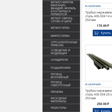
МЕТАЛЛ НИХРОМ,
МАНГАНИН,
в наличии
ВАНАДИЙ, ФЕХРАЛЬ,
КОНСТАНТАН И
Трубка нержаве
ПЕРМАЛЛОЙ
сталь AISI-304 14 х
МЕТАЛЛ СВИНЕЦ,
250 мм
ОЛОВО И ЦИНК
170.00 ₽
МЕТАЛЛ ТИТАН
Купить
МИКРОСХЕМЫ
ОПТОЭЛЕКТРОННЫЕ
ПРИБОРЫ
ОСВЕЩЕНИЕ И
ИНДИКАЦИЯ
ОХЛАДИТЕЛИ
ПОДШИПНИКИ
ПРОВОД
МОНТАЖНЫЙ
ПРОВОД
в наличии
ОБМОТОЧНЫЙ
Трубка нержаве
РАЗЪЕМЫ
сталь AISI-304 20 х
250 мм
РАСХОДНЫЕ
МАТЕРИАЛЫ
250.00 ₽
РЕЗИСТОРЫ
Купить