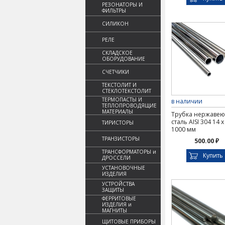
РЕЗОНАТОРЫ И
ФИЛЬТРЫ
СИЛИКОН
РЕЛЕ
СКЛАДСКОЕ
ОБОРУДОВАНИЕ
СЧЕТЧИКИ
ТЕКСТОЛИТ И
СТЕКЛОТЕКСТОЛИТ
ТЕРМОПАСТЫ И
в наличии
ТЕПЛОПРОВОДЯЩИЕ
МАТЕРИАЛЫ
Трубка нержаве
сталь AISI 304 14 х
ТИРИСТОРЫ
1000 мм
ТРАНЗИСТОРЫ
500.00 ₽
ТРАНСФОРМАТОРЫ и
Купить
ДРОССЕЛИ
УСТАНОВОЧНЫЕ
ИЗДЕЛИЯ
УСТРОЙСТВА
ЗАЩИТЫ
ФЕРРИТОВЫЕ
ИЗДЕЛИЯ и
МАГНИТЫ
ЩИТОВЫЕ ПРИБОРЫ