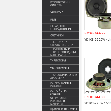
РЕЗОНАТОРЫ И
ФИЛЬТРЫ
СИЛИКОН
РЕЛЕ
СКЛАДСКОЕ
ОБОРУДОВАНИЕ
нет в наличии
СЧЕТЧИКИ
YD103-26 20W 4o
ТЕКСТОЛИТ И
СТЕКЛОТЕКСТОЛИТ
ТЕРМОПАСТЫ И
ТЕПЛОПРОВОДЯЩИЕ
МАТЕРИАЛЫ
ТИРИСТОРЫ
ТРАНЗИСТОРЫ
ТРАНСФОРМАТОРЫ и
ДРОССЕЛИ
УСТАНОВОЧНЫЕ
ИЗДЕЛИЯ
УСТРОЙСТВА
ЗАЩИТЫ
нет в наличии
ФЕРРИТОВЫЕ
ИЗДЕЛИЯ и
YD103-29 5W 16o
МАГНИТЫ
ЩИТОВЫЕ ПРИБОРЫ