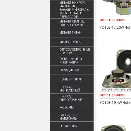
МЕТАЛЛ НИХРОМ,
МАНГАНИН,
ВАНАДИЙ, ФЕХРАЛЬ,
КОНСТАНТАН И
ПЕРМАЛЛОЙ
нет в наличии
МЕТАЛЛ СВИНЕЦ,
ОЛОВО И ЦИНК
YD103-17 20W 4o
МЕТАЛЛ ТИТАН
МИКРОСХЕМЫ
ОПТОЭЛЕКТРОННЫЕ
ПРИБОРЫ
ОСВЕЩЕНИЕ И
ИНДИКАЦИЯ
ОХЛАДИТЕЛИ
ПОДШИПНИКИ
ПРОВОД
МОНТАЖНЫЙ
нет в наличии
ПРОВОД
ОБМОТОЧНЫЙ
YD103-19 4W 4oh
РАЗЪЕМЫ
РАСХОДНЫЕ
МАТЕРИАЛЫ
РЕЗИСТОРЫ