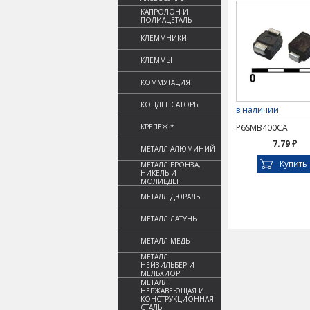
КАПРОЛОН И
ПОЛИАЦЕТАЛЬ
КЛЕММНИКИ
КЛЕММЫ
КОММУТАЦИЯ
КОНДЕНСАТОРЫ
в наличии
КРЕПЕЖ *
P6SMB400CA
7.79 ₽
МЕТАЛЛ АЛЮМИНИЙ
Купить
МЕТАЛЛ БРОНЗА,
НИКЕЛЬ И
МОЛИБДЕН
МЕТАЛЛ ДЮРАЛЬ
МЕТАЛЛ ЛАТУНЬ
МЕТАЛЛ МЕДЬ
МЕТАЛЛ
НЕЙЗИЛЬБЕР И
МЕЛЬХИОР
МЕТАЛЛ
НЕРЖАВЕЮЩАЯ И
КОНСТРУКЦИОННАЯ
СТАЛЬ