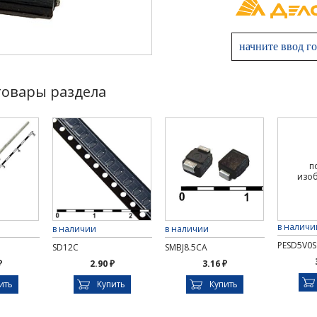
товары раздела
п
изо
в наличи
в наличии
в наличии
PESD5V0S
SD12C
SMBJ8.5CA
₽
2.90 ₽
3.16 ₽
ить
Купить
Купить