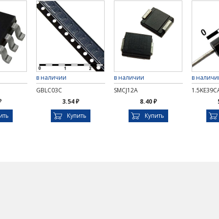
в наличии
в наличии
в наличи
GBLC03C
SMCJ12A
1.5KE39C
₽
3.54 ₽
8.40 ₽
ить
Купить
Купить