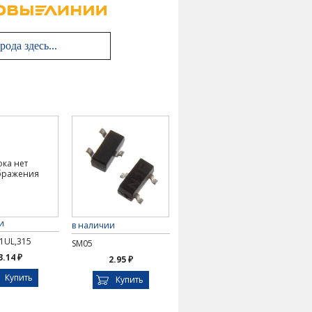
ока нет
бражения
и
в наличии
1UL,315
SM05
3.14 ₽
2.95 ₽
Купить
Купить