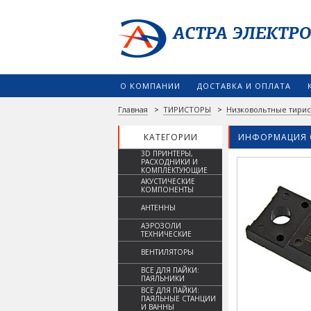
О КОМПАНИИ
ДОСТАВКА И ОПЛАТА
Главная
>
ТИРИСТОРЫ
>
Низковольтные тири
КАТЕГОРИИ
ИНФОРМАЦИЯ 
3D ПРИНТЕРЫ,
РАСХОДНИКИ И
КОМПЛЕКТУЮЩИЕ
АКУСТИЧЕСКИЕ
КОМПОНЕНТЫ
АНТЕННЫ
АЭРОЗОЛИ
ТЕХНИЧЕСКИЕ
ВЕНТИЛЯТОРЫ
ВСЕ ДЛЯ ПАЙКИ:
ПАЯЛЬНИКИ
ВСЕ ДЛЯ ПАЙКИ:
ПАЯЛЬНЫЕ СТАНЦИИ
И ВАННЫ