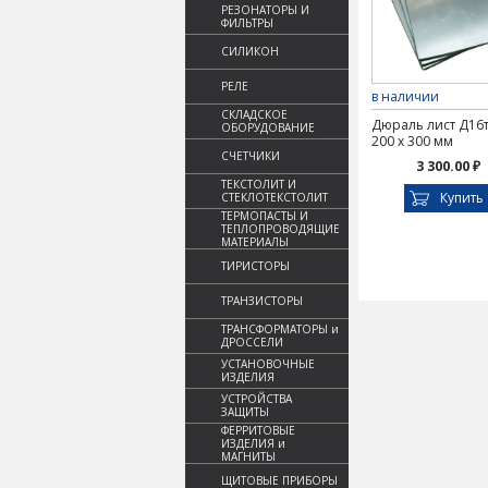
РЕЗОНАТОРЫ И
ФИЛЬТРЫ
СИЛИКОН
РЕЛЕ
в наличии
СКЛАДСКОЕ
Дюраль лист Д16т
ОБОРУДОВАНИЕ
200 х 300 мм
СЧЕТЧИКИ
3 300.00 ₽
ТЕКСТОЛИТ И
Купить
СТЕКЛОТЕКСТОЛИТ
ТЕРМОПАСТЫ И
ТЕПЛОПРОВОДЯЩИЕ
МАТЕРИАЛЫ
ТИРИСТОРЫ
ТРАНЗИСТОРЫ
ТРАНСФОРМАТОРЫ и
ДРОССЕЛИ
УСТАНОВОЧНЫЕ
ИЗДЕЛИЯ
УСТРОЙСТВА
ЗАЩИТЫ
ФЕРРИТОВЫЕ
ИЗДЕЛИЯ и
МАГНИТЫ
ЩИТОВЫЕ ПРИБОРЫ