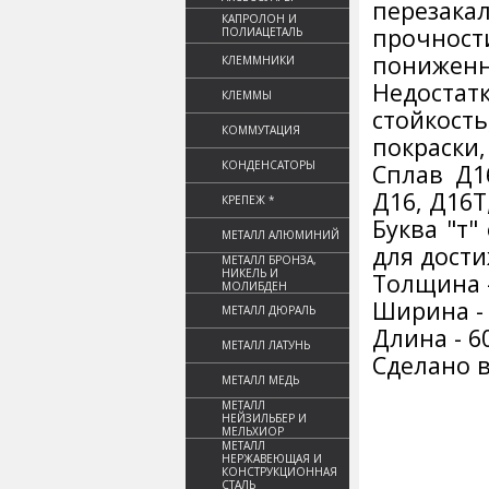
перезака
КАПРОЛОН И
прочнос
ПОЛИАЦЕТАЛЬ
пониженн
КЛЕММНИКИ
Недоста
КЛЕММЫ
стойкост
КОММУТАЦИЯ
покраски,
КОНДЕНСАТОРЫ
Сплав Д1
Д16, Д16Т
КРЕПЕЖ *
Буква "т"
МЕТАЛЛ АЛЮМИНИЙ
для дост
МЕТАЛЛ БРОНЗА,
НИКЕЛЬ И
Толщина 
МОЛИБДЕН
Ширина -
МЕТАЛЛ ДЮРАЛЬ
Длина - 6
МЕТАЛЛ ЛАТУНЬ
Сделано в
МЕТАЛЛ МЕДЬ
МЕТАЛЛ
НЕЙЗИЛЬБЕР И
МЕЛЬХИОР
МЕТАЛЛ
НЕРЖАВЕЮЩАЯ И
КОНСТРУКЦИОННАЯ
СТАЛЬ