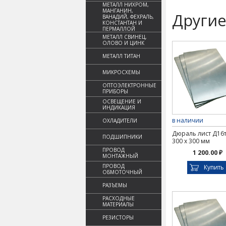
МЕТАЛЛ НИХРОМ,
МАНГАНИН,
Другие
ВАНАДИЙ, ФЕХРАЛЬ,
КОНСТАНТАН И
ПЕРМАЛЛОЙ
МЕТАЛЛ СВИНЕЦ,
ОЛОВО И ЦИНК
МЕТАЛЛ ТИТАН
МИКРОСХЕМЫ
ОПТОЭЛЕКТРОННЫЕ
ПРИБОРЫ
ОСВЕЩЕНИЕ И
ИНДИКАЦИЯ
в наличии
ОХЛАДИТЕЛИ
Дюраль лист Д16т
ПОДШИПНИКИ
300 х 300 мм
ПРОВОД
1 200.00 ₽
МОНТАЖНЫЙ
ПРОВОД
Купить
ОБМОТОЧНЫЙ
РАЗЪЕМЫ
РАСХОДНЫЕ
МАТЕРИАЛЫ
РЕЗИСТОРЫ